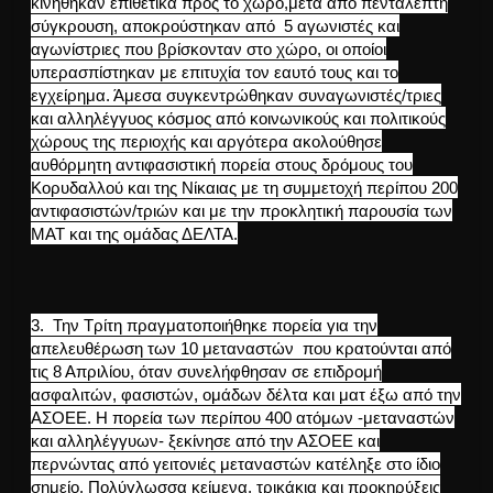
κινήθηκαν επιθετικά προς το χώρο,μετά από πεντάλεπτη
σύγκρουση, αποκρούστηκαν από 5 αγωνιστές και
αγωνίστριες που βρίσκονταν στο χώρο, οι οποίοι
υπερασπίστηκαν με επιτυχία τον εαυτό τους και το
εγχείρημα. Άμεσα συγκεντρώθηκαν συναγωνιστές/τριες
και αλληλέγγυος κόσμος από κοινωνικούς και πολιτικούς
χώρους της περιοχής και αργότερα ακολούθησε
αυθόρμητη αντιφασιστική πορεία στους δρόμους του
Κορυδαλλού και της Νίκαιας με τη συμμετοχή περίπου 200
αντιφασιστών/τριών και με την προκλητική παρουσία των
ΜΑΤ και της ομάδας ΔΕΛΤΑ.
3. Την Τρίτη πραγματοποιήθηκε πορεία για την
απελευθέρωση των 10 μεταναστών που κρατούνται από
τις 8 Απριλίου, όταν συνελήφθησαν σε επιδρομή
ασφαλιτών, φασιστών, ομάδων δέλτα και ματ έξω από την
ΑΣΟΕΕ. Η πορεία των περίπου 400 ατόμων -μεταναστών
και αλληλέγγυων- ξεκίνησε από την ΑΣΟΕΕ και
περνώντας από γειτονιές μεταναστών κατέληξε στο ίδιο
σημείο. Πολύγλωσσα κείμενα, τρικάκια και προκηρύξεις