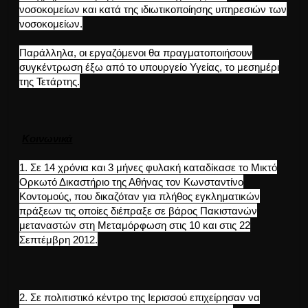
νοσοκομείων και κατά της ιδιωτικοποίησης υπηρεσιών των
νοσοκομείων.
Παράλληλα, οι εργαζόμενοι θα πραγματοποιήσουν
συγκέντρωση έξω από το υπουργείο Υγείας, το μεσημέρι
της Τετάρτης.
Κοινωνικά
1. Σε 14 χρόνια και 3 μήνες φυλακή καταδίκασε το Μικτό
Ορκωτό Δικαστήριο της Αθήνας τον Κωνσταντίνο
Κοντομούς, που δικαζόταν για πλήθος εγκληματικών
πράξεων τις οποίες διέπραξε σε βάρος Πακιστανών
μεταναστών στη Μεταμόρφωση στις 10 και στις 22
Σεπτέμβρη 2012.
2. Σε πολιτιστικό κέντρο της Ιερισσού επιχείρησαν να