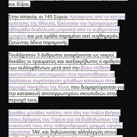
και δίψας.
Στην Ισπανία, οι 145 Σύριοι
πρόσφυγες από το κέντρο
κράτησης της Θέουτα, ξεκίνησαν την προηγούμενη
εβδομάδα διαδήλωση μπροστά από το κυβερνητικό
γραφείο
και μια ομάδα παραμένει εκεί νυχθημερόν,
ζητώντας άδεια παραμονής.
Τουλάχιστον 3 άνθρωποι αναφέρονται ως νεκροί ,
δεκάδες οι τραυματίες και ανεξακρίβωτος ο αριθμός
των συλληφθέντων μετά από την
βίαιη επίθεση
εκατοντάδων αστυνομικών που προσπάθησαν να
διαλύσουν συγκέντρωση χιλιάδων κατοίκων στην
περιοχή Hangzhou της Κίνας
που διαμαρτύρονταν για
την κατασκευή αποτεφρωτηρίου σκουπιδιών στην
περιοχή τους.
Δεκάδες χιλιάδες πολίτες από όλη την Ιταλία βγήκαν
στους δρόμους του Τορίνο για να διαδηλώσουν την
εναντίωσή τους στην σιδηροδρομική γραμμή υψηλής
ταχύτητας
ΤΑV, και δηλώνοντας αλληλεγγύη στους