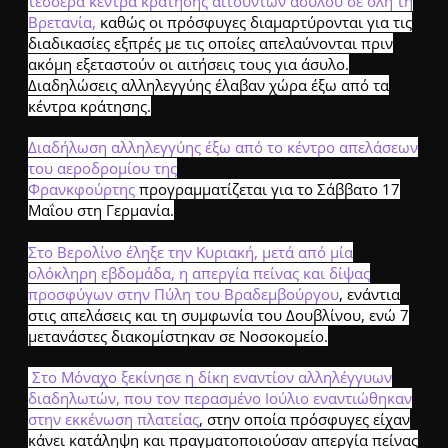
τέσσερα κέντρα κράτησης αιτούντων ασύλου σε όλη τη
Βρετανία,
καθώς οι πρόσφυγες διαμαρτύρονται για τις
διαδικασίες εξπρές με τις οποίες απελαύνονται πριν
ακόμη εξεταστούν οι αιτήσεις τους για άσυλο.
Διαδηλώσεις αλληλεγγύης έλαβαν χώρα έξω από τα
κέντρα κράτησης.
Διαδήλωση αλληλεγγύης έξω από το κέντρο απελάσεων
του αεροδρομίου της
Φρανκφούρτης
προγραμματίζεται για το Σάββατο 17
Μαΐου στη Γερμανία.
Στο Βερολίνο έληξε την Κυριακή, μετά από μία
ολόκληρη εβδομάδα, η απεργία πείνας και δίψας
προσφύγων στην Πύλη του Βραδεμβούργου
, ενάντια
στις απελάσεις και τη συμφωνία του Δουβλίνου, ενώ 7
μετανάστες διακομίστηκαν σε Νοσοκομείο.
Στο Μόναχο ξεκίνησε η δίκη εναντίον αλληλέγγυων
διαδηλωτών, που τον περασμένο Ιούλιο εναντιώθηκαν
στην εκκένωση πλατείας
, στην οποία πρόσφυγες είχαν
κάνει κατάληψη και πραγματοποιούσαν απεργία πείνας