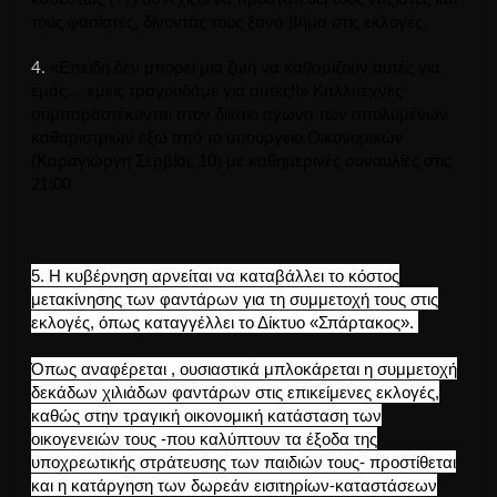
τους φασίστες, δίνοντάς τους ξανά βήμα στις εκλογές.
4.
«Επειδή δεν μπορεί μια ζωή να καθαρίζουν αυτές για
εμάς… εμείς τραγουδάμε για αυτές!!»
Καλλιτέχνες
συμπαραστέκονται στον δίκαιο αγώνα των απολυμένων
καθαριστριών έξω από το υπουργείο Οικονομικών
(Καραγιώργη Σερβίας 10) με καθημερινές συναυλίες στις
21:00
5.
Η κυβέρνηση αρνείται να καταβάλλει το κόστος
μετακίνησης των φαντάρων για τη συμμετοχή τους στις
εκλογές, όπως καταγγέλλει το Δίκτυο «Σπάρτακος».
Όπως αναφέρεται , ουσιαστικά μπλοκάρεται η συμμετοχή
δεκάδων χιλιάδων φαντάρων στις επικείμενες εκλογές,
καθώς στην τραγική οικονομική κατάσταση των
οικογενειών τους -που καλύπτουν τα έξοδα της
υποχρεωτικής στράτευσης των παιδιών τους- προστίθεται
και η κατάργηση των δωρεάν εισιτηρίων-καταστάσεων