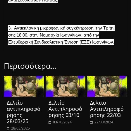
3. Αντιεκλογική μικροφωνική συγκέντρωση, την Τρίτη,
στις 18.00, στην Νομαρχία Ιωαννίνων, από την
Ελευθεριακή Συνδικαλιστική Ένωση (ΕΣΕ) Ιωαννίνων.
Περισσότερα...
Δελτίο
Δελτίο
Δελτίο
αντιπληροφό
Αντιπληροφό
Αντιπληροφό
ρησης
ρησης 03/10
ρησης 22/03
28/03/25
03/10/2024
22/03/2024
28/03/2025