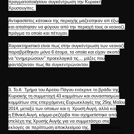
πραγματοποιήσουν συγκέντρωση την Κυριακή
Χρυσαυγίτες.
Αντιφασίστες κάτοικοι της περιοχής μαζεύτηκαν απ έξω
και απαίτησαν να φύγουν από την περιοχή τους οι νεοναζί,
πράγμα το οποίο και πέτυχαν.
Χαρακτηριστικό είναι πως στην συγκέντρωση των νεοναζί
παραβρέθηκαν μόνο 6 άτομα, τα οποία και είχαν σκοπό
να “ενημερώσουν” προεκλογικά τις… μάζες που
φαντάζονταν πως θα συγκεντρώνονταν.
3.
Το Α΄ Τμήμα του Αρείου Πάγου ενέκρινε το βράδυ της
Κυριακής τη συμμετοχή 43 κομμάτων και συνασπισμών
κομμάτων στις επερχόμενες Ευρωεκλογές της 25ης Μαΐου
2014, μεταξύ των οποίων και η Χρυσή Αυγή, αλλά και
η
Εθνική Αυγή, κόμμα-ρεζέρβα που σχηματίστηκε από
στελέχη της Χρυσής Αυγής για να συμμετάσχει στις
εκλογές σε περίπτωση αποκλεισμού της.
Έτσι λοιπόν το
καθεστώς (??) συνεχίζει να προστατεύει τους ναζιστές και