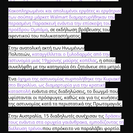
Κακοπληρωμένοι και απολυμένοι εργάτες κι εργάτριες
των σούπερ μάρκετ Walmart διαμαρτυρήθηκαν την
περασμένη Παρασκευή ενάντια την επίσκεψη του
προέδρου Ομπάμα
, σε εκδήλωση βράβευσης του
αφεντικού του πολυκαταστήματος.
Στην ανατολική ακτή των Ηνωμένων
Πολιτειών,
καταγγέλλεται ο ξυλοδαρμός από την
αστυνομία μιας 19χρονης μαύρης κοπέλας
, η οποία
συνελήφθη με την κατηγορία ότι ζητιάνευε στο μετρό.
Ένα
όχημα της αστυνομίας πυρπολήθηκε την Κυριακή
στο Βερολίνο, ως διαμαρτυρία για την κρατική
καταστολή
ενάντια στις διαδηλώσεις, το διωγμό που
υφίστανται οι πρόσφυγες, καθώς και για τις κινήσεις
της αστυνομίας κατά τα περιστατικά της Πρωτομαγιάς.
Στην Αυστραλία, 15 διαδηλωτές συνέχισαν τις
δράσεις
τους ενάντια στα ορυχεία γαιάνθρακα, εμποδίζοντας τη
διέλευση τρένου
που επρόκειτο να παραλάβει φορτίο.