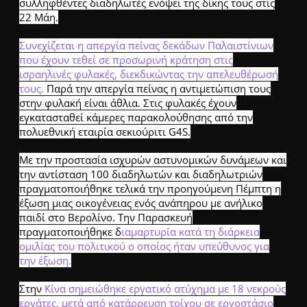
συλληφθέντες διαδηλωτές ενόψει της δίκης τους στις
22 Μάη.
Συνεχίζεται η απεργία πείνας δεκάδων Παλαιστίνιων
που έχουν τεθεί σε προσωρινή κράτηση στις
ισραηλινές φυλακές, διεκδικώντας την απελευθέρωσή
τους.
Παρά την απεργία πείνας η αντιμετώπιση τους
στην φυλακή είναι άθλια. Στις φυλακές έχουν
εγκατασταθεί κάμερες παρακολούθησης από την
πολυεθνική εταιρία σεκιούριτι G4S.
Με την προστασία ισχυρών αστυνομικών δυνάμεων και
την αντίσταση 100 διαδηλωτών και διαδηλωτριών
πραγματοποιήθηκε τελικά την προηγούμενη Πέμπτη η
έξωση μιας οικογένειας ενός ανάπηρου με ανήλικο
παιδί στο Βερολίνο. Την Παρασκευή
πραγματοποιήθηκε δ
ιαμαρτυρία κατά τη διάρκεια
ομιλίας του πολιτικού ο οποίος ήταν υπεύθυνος για
την έξωση.
Στην
Κίνα σημειώθηκε εργατικό ατύχημα με 18 νεκρούς
εργάτες, μετά από κατάρρευση τοίχου σε εργοστάσιο