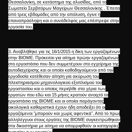
Θεσσαλονίκη, σε κατάστημα της αλυσίδας, από το
Σωματείο Σερβιτόρων Μαγείρων Θεσσαλονίκης . Έπειτα
από τρεις εβδομάδες από την απόλυση, έγινε η
επαναπρόσληψη και ο συνάδελφός μας επέστρεψε στην
εργασία του.
3.
Αναβλήθηκε για τις 16/1/2015 η δίκη των εργαζομένων
στην ΒΙΟΜΕ. Πρόκειται για αίτημα πρώην εργαζομένων
στο εργοστάσιο που δεν συμμετέχουν στο εγχείρημα της
αυτοδιαχείρισης και οι οποίοι καθοδηγούμενοι από την
εργοδοσία κατέθεσαν αίτηση για ακύρωση του
πλειστηριασμού μηχανολογικού εξοπλισμού του
εργοστασίου και ο οποίος περιήλθε στα χέρια των
εργατών που εδώ και 15 μήνες κρατούν ανοιχτό το
εργοστάσιο της ΒΙΟΜΕ και οι οποίοι παράγοντας
οικολογικά καθαριστικά έχουν ήδη αποδείξει ότι οι
εργαζόμενοι "μπορούν και χωρίς αφεντικά". Από το πρωί
αλληλέγγυοι στους εργάτες της ΒΙΟΜΕ συγκεντρώθηκαν
στα δικαστήρια με αίτημα να απορριφθούν οι κατηγορίες
εναντίον των εργατών