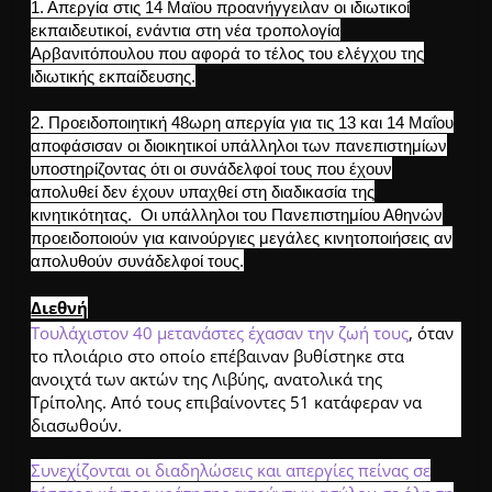
1. Απεργία στις 14 Μαϊου προανήγγειλαν οι ιδιωτικοί
εκπαιδευτικοί, ενάντια στη νέα τροπολογία
Αρβανιτόπουλου που αφορά το τέλος του ελέγχου της
ιδιωτικής εκπαίδευσης.
2.
Προειδοποιητική 48ωρη απεργία για τις 13 και 14 Μαΐου
αποφάσισαν οι διοικητικοί υπάλληλοι των πανεπιστημίων
υποστηρίζοντας ότι οι συνάδελφοί τους που έχουν
απολυθεί δεν έχουν υπαχθεί στη διαδικασία της
κινητικότητας.
Οι υπάλληλοι του Πανεπιστημίου Αθηνών
προειδοποιούν για καινούργιες μεγάλες κινητοποιήσεις αν
απολυθούν συνάδελφοί τους.
Διεθνή
Τουλάχιστον 40 μετανάστες έχασαν την ζωή τους
, όταν
το πλοιάριο στο οποίο επέβαιναν βυθίστηκε στα
ανοιχτά των ακτών της Λιβύης, ανατολικά της
Τρίπολης. Από τους επιβαίνοντες 51 κατάφεραν να
διασωθούν.
Συνεχίζονται οι διαδηλώσεις και απεργίες πείνας σε