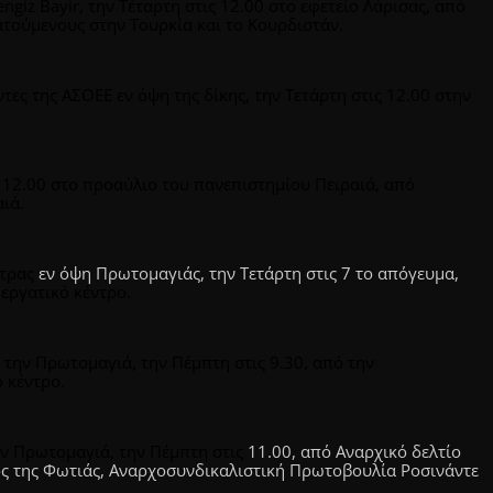
engiz
Bayir
, την Τέταρτη στις 12.00 στο εφετείο Λάρισας, από
ατούμενους στην Τουρκία και το Κουρδιστάν.
ς της ΑΣΟΕΕ εν όψη της δίκης, την Τετάρτη στις 12.00 στην
ς 12.00 στο προαύλιο του πανεπιστημίου Πειραιά, από
ιά.
άτρας
εν όψη Πρωτομαγιάς, την Τετάρτη στις 7 το απόγευμα,
εργατικό κέντρο.
 την Πρωτομαγιά, την Πέμπτη στις 9.30, από την
 κέντρο.
ην Πρωτομαγιά, την Πέμπτη στις
11.00, από Αναρχικό δελτίο
ς της Φωτιάς
,
Αναρχοσυνδικαλιστική Πρωτοβουλία Ροσινάντε