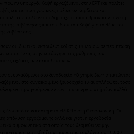
ον πρώην υπουργό, Καψή εργαζόμενοι στην ΕΡΤ και πολίτες
Καψής και τις προηγούμενες ημέρες σε Καρδίτσα και
οί πολίτες εισήλθαν στο Δημαρχείο, όπου βρισκόταν ισχυρή
ά της κυβέρνησης και του ίδιου του Καψή για το θέμα του
 της κυβέρνισης.
ουν οι ιδιωτικοί εκπαιδευτικοί στις 14 Μαΐου, σε περίπτωση
ς και τις 13/5, στην κατάργηση της ρύθμισης του
ιακές σχέσεις των εκπαιδευτικών.
αν οι εργαζόμενοι στο ξενοδοχείο «Οlympic Star» απαιτώντας
γαζόμενοι στο συγκεκριμένο ξενοδοχείο είναι απλήρωτοι τόσο
εδουλευμένα προηγούμενων ετών. Την απεργία στήριξαν πολλά
ις έξω από τα καταστήματα «MIKEL» στη Θεσσαλονίκη .Οι
τη απόλυση εργαζόμενης αλλά και γιατί η εργοδοσία
ωτικά συμφωνητικά στα οποία τους δεσμεύει να μην
επιχείρηση και εκβιάζει με πρόστιμα τουλάχιστον 10.000