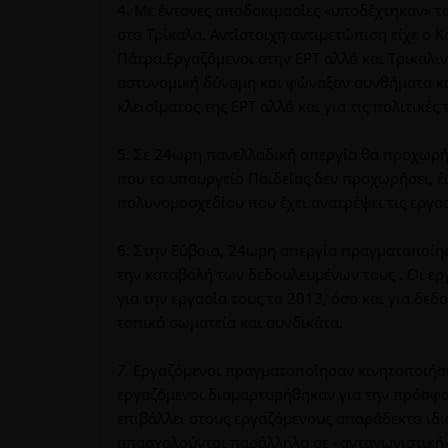
4. Με έντονες αποδοκιμασίες «υποδέχτηκαν» τ
στα Τρίκαλα. Αντίστοιχη αντιμετώπιση είχε ο 
Πάτρα.Εργαζόμενοι στην ΕΡΤ αλλά και Τρικαλιν
αστυνομική δύναμη και φώναξαν συνθήματα κατ
κλεισίματος της ΕΡΤ αλλά και για τις πολιτικές
5. Σε 24ωρη πανελλαδική απεργία θα προχωρήσ
που το υπουργείο Παιδείας δεν προχωρήσει, έω
πολυνομοσχεδίου που έχει ανατρέψει τις εργασ
6. Στην Εύβοια, 24ωρη απεργία πραγματοποίησ
την καταβολή των δεδουλευμένων τους . Οι ερ
για την εργασία τους το 2013, όσο και για δ
τοπικά σωματεία και συνδικάτα.
7.
Εργαζόμενοι πραγματοποίησαν κινητοποιήσε
εργαζόμενοι διαμαρτυρήθηκαν για την πρόσφα
επιβάλλει στους εργαζόμενους απαράδεκτα ιδι
απασχολούνται παράλληλα σε «ανταγωνιστική» 