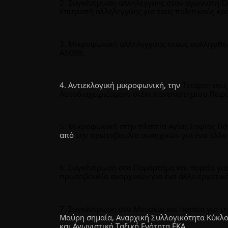
2. Συγκέντρωση αλληλεγγύης στον αγωνιστή C
Επιτροπή αλληλεγγύης για τους πολιτικούς κρ
3. Μικροφωνική αλληλεγγύης στους συλληφθέντε
ΑΣΟΕΕ.
4. Αντιεκλογική μικροφωνική, την
Τετάρτη στι
Αυτοδιαχειριζόμενο στέκι πανεπιστημίου Πειρα
5. Μικροφωνική στην πλατεία Αγίας Σοφίας Π
από
την πρωτοβουλία αναρχικών για ένα άλλο 
6. Συγκέντρωση στο Παράρτημα και πορεία για
πρωτοβουλία αναρχικών για ένα άλλο εργατικό
7. Συγκέντρωση στο Μουσείο και πορεία για τ
Μαύρη σημαία,
Αναρχική Συλλογικότητα Κύκλο
και
Αγωνιστική Ταξική Ενότητα ΕΚΑ
.