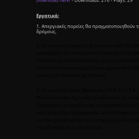
Download here!
- Downloads: 276 - Plays: 29
Εργατικά:
1. Απεργιακές πορείες θα πραγματοποιηθούν τη
δρόμους.
2. Σε απεργία διαρκείας βρίσκονται από την 
νομοσχέδιο του υπουργείου Ανάπτυξης που φέρ
πλαίσιο των κινητοποιήσεων τους οι εργαζόμ
Θεσσαλονίκη συγκεντρώθηκαν αρχικά στην Καμ
υπουργείο Μακεδονίας Θράκης.
3. Σε κινητοποιήσεις βρίσκεται η Π.Ο.Ε.-Ο.Τ.Α
Υπαλλήλων που προωθεί η κυβέρνηση με στόχο 
Παρασκευή οι εργαζόμενοι πραγματοποίησαν 
ενώ τη Δευτέρα προχώρησαν σε κατάληψη των 
για τον χαρακτηρισμό και καταμερισμό των ερ
«προθάλαμο» των απολύσεων.