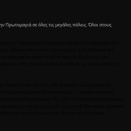
ν Πρωτομαγιά σε όλες τις μεγάλες πόλεις. Όλοι στους
Δευτέρα οι παραγωγοί των λαϊκών αγορών αντιδρώντας στο
νει αλλαγές στον τρόπο λειτουργίας τους.Μάλιστα στο
ενοι πραγματοποίησαν πορεία προς τη Βουλή ενώ στη
άρα και στην συνέχεια κατευθύνθηκαν με πορεία προς το
., με δράσεις ενάντια στην «αξιολόγηση» των Δημοτικών
όπως επισημαίνει τις απολύσεις.Στο πλαίσιο αυτό την
παράσταση διαμαρτυρίας έξω από το Υπουργείο Εσωτερικών
Δημαρχείων της χώρας ώστε να μην εκδοθεί καμία απόφαση
γαζομένων σε κατηγορίες που θέτουν χιλιάδες στον