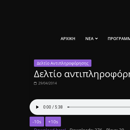
Μετάβαση
σε
περιεχόμενο
ελεύθερο
ΑΡΧΙΚΗ
ΝΕΑ
ΠΡΟΓΡΑΜ
κοινωνικό
Δελτίο Αντιπληροφόρησης
ραδιόφωνο
Δελτίο αντιπληροφόρη
1431AM
29/04/2014
-10s
+10s