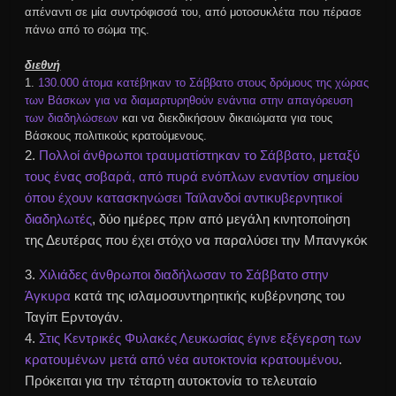
απέναντι σε μία
συντρόφισσά
του, από μοτοσυκλέτα που πέρασε
πάνω από το σώμα της.
διεθνή
1.
130.000 άτομα κατέβηκαν το Σάββατο στους δρόμους της χώρας
των Βάσκων για να διαμαρτυρηθούν ενάντια στην απαγόρευση
των διαδηλώσεων
και να διεκδικήσουν δικαιώματα για τους
Βάσκους πολιτικούς κρατούμενους.
2.
Πολλοί άνθρωποι τραυματίστηκαν το Σάββατο, μεταξύ
τους ένας σοβαρά, από πυρά ενόπλων εναντίον σημείου
όπου έχουν κατασκηνώσει
Ταϊλανδοί
αντικυβερνητικοί
διαδηλωτές
, δύο ημέρες πριν από μεγάλη κινητοποίηση
της Δευτέρας που έχει στόχο να παραλύσει την Μπανγκόκ
3.
Χιλιάδες άνθρωποι διαδήλωσαν το Σάββατο στην
Άγκυρα
κατά της
ισλαμοσυντηρητικής
κυβέρνησης του
Ταγίπ
Ερντογάν
.
4.
Στις Κεντρικές Φυλακές Λευκωσίας έγινε εξέγερση των
κρατουμένων μετά από νέα αυτοκτονία κρατουμένου
.
Πρόκειται για την τέταρτη αυτοκτονία το τελευταίο