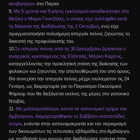
ακτιβιστριών
στο Παρίσι
9.
Με 5 χρόνια και 9 μήνες εγκλεισμού καταδικάστηκε στο
Μεξικό ο Μάριο Γκονζάλες, ο οποίος είχε συλληφθεί κατά
τη διάρκεια της διαδήλωσης της 2 Οκτώβρη
, ενώ είχε
πραγματοποιήσει πολυήμερη απεργία πείνας ζητώντας τη
διακοπή της
προφυλάκισής
του.
10.
Σε απεργία πείνας από τις 30 Δεκεμβρίου βρίσκεται ο
αναρχικός κρατούμενος της Ελβετίας, Μάρκο
Καμένις
,
καταγγέλλοντας την προκλητική στάση της διοίκησης των
φυλακών και ζητώντας την απελευθέρωσή του υπό όρους.
Θα συνεχίσει την απεργία πείνας μέχρι τουλάχιστον τις 24
Γενάρη, ως διαμαρτυρία για το
Παγκόσμιο Οικονομικό
Φόρουμ που θα διεξάγεται εκείνες της μέρες στο γειτονικό
Νταβός.
11.
Με μαξιλαροπόλεμο, κοντά σε αστυνομικό τμήμα του
Αμβούργου, διαμαρτυρήθηκαν το Σάββατο εκατοντάδες
άτομα
, ενάντια στην αστυνομοκρατία και τον περιορισμό
των δικαιωμάτων τις τελευταίες εβδομάδες στο Αμβούργο,
ως αντίδραση των αρχών στις διαδηλώσεις ενάντια στην