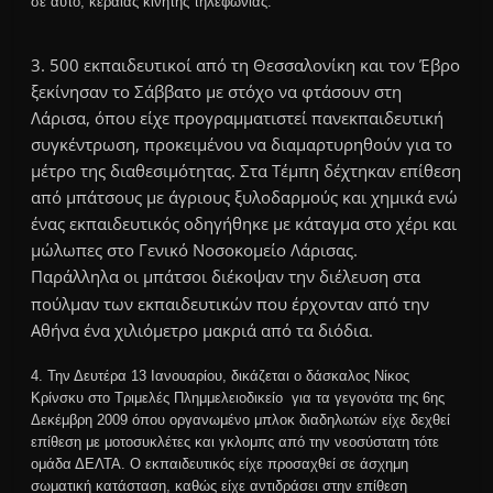
σε αυτό, κεραίας κινητής τηλεφωνίας.
3. 500 εκπαιδευτικοί από τη Θεσσαλονίκη και τον Έβρο
ξεκίνησαν το Σάββατο με στόχο να φτάσουν στη
Λάρισα, όπου είχε προγραμματιστεί
πανεκπαιδευτική
συγκέντρωση, προκειμένου να διαμαρτυρηθούν για το
μέτρο της διαθεσιμότητας. Στα Τέμπη δέχτηκαν επίθεση
από μπάτσους με άγριους ξυλοδαρμούς και χημικά ενώ
ένας εκπαιδευτικός οδηγήθηκε με κάταγμα στο χέρι και
μώλωπες στο Γενικό Νοσοκομείο Λάρισας.
Παράλληλα
οι μπάτσοι διέκοψαν την διέλευση στα
πούλμαν των εκπαιδευτικών που έρχονταν από την
Αθήνα ένα χιλιόμετρο μακριά από τα διόδια.
4. Την Δευτέρα 13 Ιανουαρίου, δικάζεται ο δάσκαλος
Nίκος
Kρίνσκυ
στο Τριμελές Πλημμελειοδικείο για τα γεγονότα της 6ης
Δεκέμβρη 2009 όπου οργανωμένο μπλοκ διαδηλωτών είχε δεχθεί
επίθεση με μοτοσυκλέτες και γκλομπς από την νεοσύστατη τότε
ομάδα
ΔΕΛΤΑ
. Ο εκπαιδευτικός είχε προσαχθεί σε άσχημη
σωματική κατάσταση, καθώς είχε αντιδράσει στην επίθεση