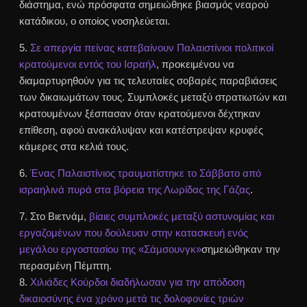
διάστημα, ενώ πρόσφατα σημειώθηκε βιασμός νεαρού
κατάδικου
, ο οποίος νοσηλεύεται.
5.
Σε απεργία πείνας κατεβαίνουν Παλαιστίνιοι πολιτικοί
κρατούμενοι εντός του Ισραήλ
, προκειμένου να
διαμαρτυρηθούν για τις τελευταίες σοβαρές παραβιάσεις
των δικαιωμάτων τους. Συμπλοκές μεταξύ στρατιωτών και
κρατουμένων ξέσπασαν όταν κρατούμενοι δέχτηκαν
επίθεση, αφού ανακάλυψαν και κατέστρεψαν κρυφές
κάμερες στα κελιά τους.
6.
Ένας Παλαιστίνιος τραυματίστηκε το Σάββατο από
ισραηλινά πυρά στα βόρεια της Λωρίδας της
Γάζας
.
7. Στο Βιετνάμ,
βίαιες συμπλοκές μεταξύ αστυνομίας και
εργαζομένων που δούλευαν στην κατασκευή ενός
μεγάλου εργοστασίου της «Σάμσουνγκ»
σημειώθηκαν την
περασμένη Πέμπτη.
8.
Χιλιάδες
Κούρδοι
διαδήλωσαν για την απόδοση
δικαιοσύνης ένα χρόνο μετά τις δολοφονίες τριών