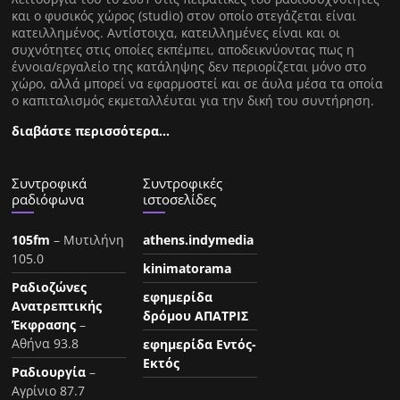
και ο φυσικός χώρος (studio) στον οποίο στεγάζεται είναι
κατειλλημένος. Αντίστοιχα, κατειλλημένες είναι και οι
συχνότητες στις οποίες εκπέμπει, αποδεικνύοντας πως η
έννοια/εργαλείο της κατάληψης δεν περιορίζεται μόνο στο
χώρο, αλλά μπορεί να εφαρμοστεί και σε άυλα μέσα τα οποία
ο καπιταλισμός εκμεταλλέυται για την δική του συντήρηση.
διαβάστε περισσότερα…
Συντροφικά
Συντροφικές
ραδιόφωνα
ιστοσελίδες
105fm
– Μυτιλήνη
athens.indymedia
105.0
kinimatorama
Ραδιοζώνες
εφημερίδα
Ανατρεπτικής
δρόμου ΑΠΑΤΡΙΣ
Έκφρασης
–
Αθήνα 93.8
εφημερίδα Εντός-
Εκτός
Ραδιουργία
–
Αγρίνιο 87.7