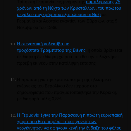
Τρίτη στη Γερμανία, εις μνήμην της
συμπλήρωσης 75
χρόνων από τη Νύχτα των Κρυστάλλων, του πρώτου
μεγάλου πογκρόμ που εξαπέλυσαν οι
Ναζί
σε
Γερμανία και Αυστρία εναντίον των Εβραίων, στις 9
Νοεμβρίου του 1938.
Η στεγαστική κολεκτίβα με
τροχόσπιτα
Τράιμπστοφ
της
Βιένης
, η οποία βρίσκεται
σε διαρκή διεκδίκηση χώρου που θα την φιλοξενήσει,
προέβη εκ νέου στην κατάληψη έκτασης
Η πρόταση για την κρατικοποίηση της ηλεκτρικής
ενέργειας του Βερολίνου δεν πέρασε στο
δημοψήφισμα που πραγματοποιήθηκε την Κυριακή,
με διαφορά μόλις 0,8%,
Η Γερμανία έγινε την Παρασκευή η πρώτη ευρωπαϊκή
χώρα που θα επιτρέπει στους γονείς των
νεογέννητων να αφήνουν κενή την ένδειξη του
φύλου
,