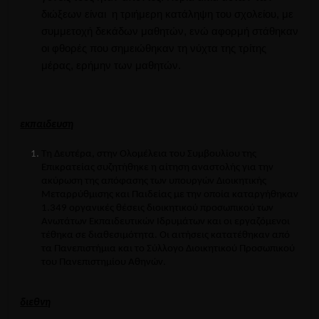
διώξεων είναι η τριήμερη κατάληψη του σχολείου, με
συμμετοχή δεκάδων μαθητών, ενώ αφορμή στάθηκαν
οι φθορές που σημειώθηκαν τη νύχτα της τρίτης
μέρας, ερήμην των μαθητών.
εκπαιδευση
Τη Δευτέρα, στην Ολομέλεια του Συμβουλίου της
Επικρατείας συζητήθηκε η αίτηση αναστολής για την
ακύρωση της απόφασης των υπουργών Διοικητικής
Μεταρρύθμισης και Παιδείας με την οποία καταργήθηκαν
1.349 οργανικές θέσεις διοικητικού προσωπικού των
Ανωτάτων Εκπαιδευτικών Ιδρυμάτων και οι εργαζόμενοι
τέθηκα σε διαθεσιμότητα. Οι αιτήσεις κατατέθηκαν από
τα Πανεπιστήμια και το Σύλλογο Διοικητικού Προσωπικού
του Πανεπιστημίου Αθηνών.
διεθνη