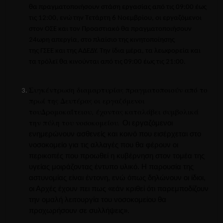
θα πραγματοποιήσουν στάση εργασίας από τις 09:00 έως
τις 12:00, ενώ τ
ην Τετάρτη 6 Νοεμβρίου, οι εργαζόμενοι
στον
ΟΣΕ
και τον Προαστιακό θα πραγματοποιήσουν
24ωρη απεργία, στο πλαίσιο της κινητοποίησης
της
ΓΣΕΕ
και της
ΑΔΕΔΥ
.
Την ίδια μέρα, τα λεωφορεία και
τα τρόλεϊ θα κινούνται από τις 09:00 έως τις 21:00.
Συγκέντρωση διαμαρτυρίας πραγματοποιούν από το
πρωί της Δευτέρας οι εργαζόμενοι
του
Δρομοκαΐτειου,
έχοντας καταλάβει συμβολικά
την πύλη του νοσοκομείου
.
Οι εργαζόμενοι
ενημερώνουν ασθενείς και κοινό που εισέρχεται στο
νοσοκομείο για τις
αλλαγές
που θα φέρουν οι
περικοπές που προωθεί η κυβέρνηση στον τομέα της
υγείας μοιράζοντας έντυπο υλικό.
Η παρουσία της
αστυνομίας είναι έντονη, ενώ όπως δηλώνουν οι ίδιοι,
οι Αρχές έχουν πει πως «εάν κριθεί ότι παρεμποδίζουν
την ομαλή λειτουργία του νοσοκομείου θα
προχωρήσουν σε συλλήψεις».