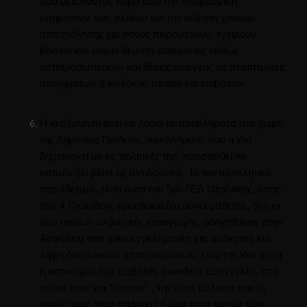
που μειώνονται, πέρα από την υποβάθμιση
υπηρεσιών των πλοίων και την αύξηση χρόνου
απασχόλησης για όσους παραμένουν, εγείρουν
βασικά και καίρια θέματα ασφάλειας καθώς
αντιπροσωπεύουν και θέσεις ανάγκης σε περιπτώσεις
ατυχημάτων ή κινδύνου πλοίου και επιβατών.
Η κυβέρνηση αντί να λύσει τα προβλήματα στο χώρο
της Δημόσιας Παιδείας, προβλήματα που η ίδια
δημιουργεί με τις πολιτικές της, προσπαθεί να
καταπνίξει βίαια τις αντιδράσεις.
Το πιο προκλητικό
παράδειγμα, είναι αυτό του 5ου
ΓΕΛ
Θεσ
/νίκης, οπου
στις 4 Οκτώβρη, τρεις
δεκαεξάχρονοι
μαθητές, δύο εκ
των οποίων αλβανικής καταγωγής, οδηγήθηκαν στην
Ασφάλεια σαν κοινοί εγκληματίες για ανάκριση και
λήψη δακτυλικών αποτυπωμάτων, ενώ την ίδια μέρα
η αστυνομία είχε εισβάλει, συνοδεία εισαγγελέα, στα
σπίτια τους για “έρευνα” , την ώρα μάλιστα που οι
γονείς τους ήταν απόντες! Κύρια αιτία αυτών των