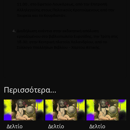
11.00 , στο Εφετείο
Λουκάρεως
, από την Επιτροπή
Αλληλεγγύης στους Πολιτικούς Κρατούμενους από την
Τουρκία και το Κουρδιστάν.
Διαδήλωση ενάντια στην εκδικητική απόλυση
εργαζομένου στο βιβλιοπωλείο Ευριπίδης, την Τρίτη στις
18.30, στην Κεντρική πλατεία Χαλανδρίου, από το
Σύλλογο Υπαλλήλων Βιβλίου – Χάρτου Αττικής.
Περισσότερα...
Δελτίο
Δελτίο
Δελτίο