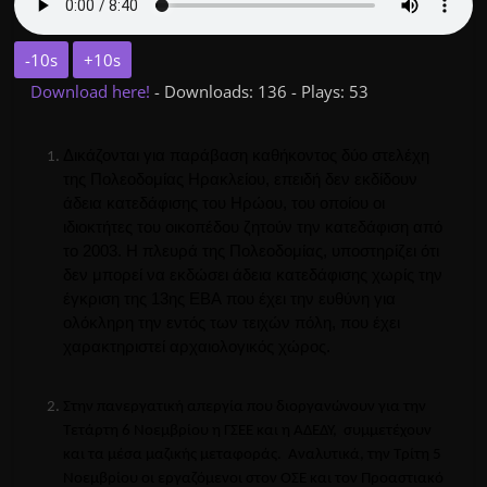
-10s
+10s
Download here!
- Downloads: 136 - Plays: 53
Δικάζονται για παράβαση καθήκοντος δύο στελέχη
της Πολεοδομίας Ηρακλείου, επειδή δεν εκδίδουν
άδεια κατεδάφισης του Ηρώου, του οποίου οι
ιδιοκτήτες του οικοπέδου ζητούν την κατεδάφιση από
το 2003. Η
πλευρά της Πολεοδομίας, υποστηρίζει ότι
δεν μπορεί να εκδώσει άδεια κατεδάφισης χωρίς την
έγκριση της 13ης
ΕΒΑ
που έχει την ευθύνη για
ολόκληρη την εντός των τειχών πόλη, που έχει
χαρακτηριστεί αρχαιολογικός χώρος.
Στην
πανεργατική
απεργία που διοργανώνουν για την
Τετάρτη 6 Νοεμβρίου η
ΓΣΕΕ
και η
ΑΔΕΔΥ
, συμμετέχουν
και τα μέσα μαζικής μεταφοράς.
Αναλυτικά, την Τρίτη 5
Νοεμβρίου οι εργαζόμενοι στον
ΟΣΕ
και τον Προαστιακό