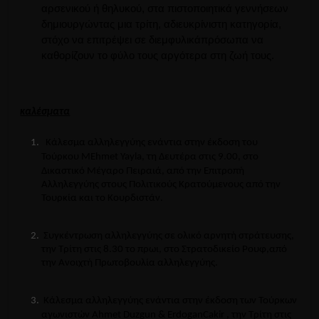
αρσενικού ή θηλυκού, στα πιστοποιητικά γεννήσεων
δημιουργώντας μια τρίτη, αδιευκρίνιστη κατηγορία,
στόχο να επιτρέψει σε
διεμφυλικά
πρόσωπα να
καθορίζουν το φύλο τους αργότερα στη ζωή τους.
καλέσματα
Κάλεσμα αλληλεγγύης ενάντια στην έκδοση του
Τούρκου
MEhmet
Yayla
, τη Δευτέρα στις 9.00, στο
Δικαστικό Μέγαρο Πειραιά, από την Επιτροπή
Αλληλεγγύης στους Πολιτικούς Κρατούμενους από την
Τουρκία και το Κουρδιστάν.
Συγκέντρωση αλληλεγγύης σε ολικό αρνητή στράτευσης,
την Τρίτη στις 8.30 το πρωι, στο Στρατοδικείο Ρουφ,από
την Ανοιχτή Πρωτοβουλία αλληλεγγύης.
Κάλεσμα αλληλεγγύης ενάντια στην έκδοση των Τούρκων
αγωνιστών
Ahmet
Duzgun
&
Erdogan
Cakir
, την Τρίτη στις