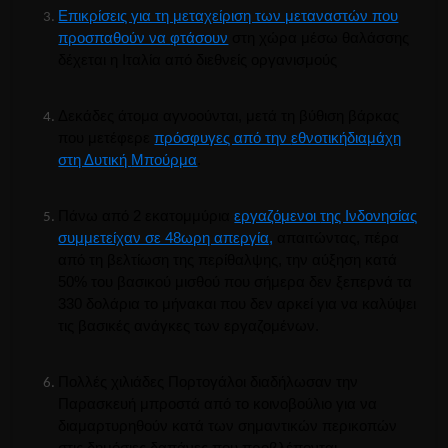
Επικρίσεις για τη μεταχείριση των μεταναστών που
προσπαθούν να
φτάσουν
στη χώρα μέσω θαλάσσης
δέχεται η Ιταλία από διεθνείς οργανισμούς
Δεκάδες άτομα αγνοούνται, μετά τη βύθιση βάρκας
που
μετέφερε
πρόσφυγες από την
εθνοτική
διαμάχη
στη Δυτική
Μπούρμα
.
Π
άνω από 2 εκατομμύρια
εργαζόμενοι
της Ινδονησίας
συμμετείχαν σε 48ωρη απεργία,
απαιτώντας, πέρα
από τη βελτίωση της περίθαλψης, την αύξηση κατά
50% του βασικού μισθού που σήμερα δεν ξεπερνά τα
330 δολάρια το
μήνα
και που δεν αρκεί για να καλύψει
τις βασικές ανάγκες των εργαζομένων.
Πολλές χιλιάδες Πορτογάλοι διαδήλωσαν την
Παρασκευή μπροστά από το κοινοβούλιο για να
διαμαρτυρηθούν κατά των σημαντικών περικοπών
στις δημόσιες δαπάνες που προβλέπονται