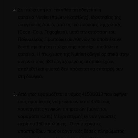
Σε πτώχευση και εκκαθάριση οδηγείται η
εταιρεία
Nutriat
(πρώην
Κατσέλης
), ιδιοκτησίας της
οικογένειας Δαυίδ, από τις πιο πλούσιες της χώρας
(
Coca
–
Cola
,
Frigoglass
), μετά την απόφαση του
Πολυμελούς Πρωτοδικείου Αθηνών το οποίο έκανε
δεκτή την αίτηση πτώχευσης που είχε υποβάλει η
εταιρεία.
Η πτώχευση της
Nutriart
οδηγεί οριστικά στην
ανεργία τούς 480 εργαζομένους οι οποίοι έχουν
απολυθεί και φυσικά δεν πρόκειται να
επιστρέψουν
στη
δουλειά.
Από χτες εφαρμόζεται ο νόμος 4150/2013 που αφήνει
τους εφοπλιστές να μειώσουν κατά 45% τους
ναυτεργάτες γενικών υπηρεσιών (μάγειροι,
καμαρότοι κ.
λπ
.)
Μέχρι
στιγμής έγιναν γνωστές
περίπου 150 απολύσεις.
Οι ναυτεργάτες
υποστηρίζουν πως οι οργανικές θέσεις πληρώματος