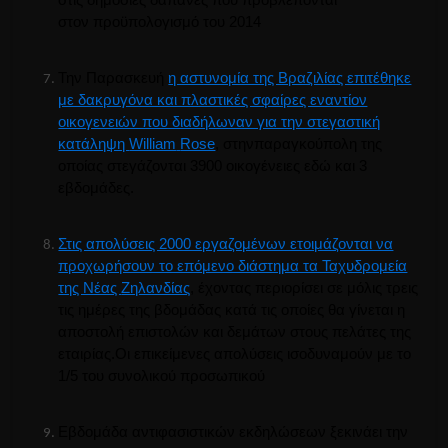
στον προϋπολογισμό του 2014
Την
Παρασκευή
η αστυνομία της Βραζιλίας επιτέθηκε
με δακρυγόνα και πλαστικές σφαίρες εναντίον
οικογενειών που διαδήλωναν για την στεγαστική
κατάληψη
William
Rose
, στην
παραγκούπολη
της
οποίας στεγάζονται 3900 οικογένειες εδώ και 3
εβδομάδες.
Στις απολύσεις 2000 εργαζομένων ετοιμάζονται να
προχωρήσουν το επόμενο διάστημα τα Ταχυδρομεία
της Νέας
Ζηλανδίας
, έχοντας περιορίσει σε μόλις τρεις
τις ημέρες της βδομάδας κατά τις οποίες θα γίνεται η
αποστολή επιστολών και δεμάτων στους πελάτες της
εταιρίας.Οι επικείμενες απολύσεις ισοδυναμούν με το
1/5 του συνολικού προσωπικού
Εβδομάδα αντιφασιστικών εκδηλώσεων ξεκινάει την