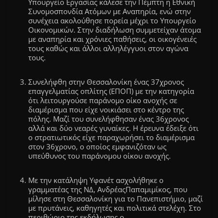
Υπουργείο Εργασίας κάλεσε την Πέμπτη η Εθνική
Συνομοσπονδία Ατόμων με Αναπηρία, ενώ στην
συνέχεια ακολούθησε πορεία μέχρι το Υπουργείο
Οικονομικών. Στην διαδήλωση συμμετείχαν άτομα
με αναπηρία και χρόνιες παθήσεις, οι οικογένειές
τους καθώς και άλλοι αλληλέγγυοι στον αγώνα
τους.
Συνελήφθη στην Θεσσαλονίκη ένας 37χρονος
επαγγελματίας οπλίτης (
ΕΠΟΠ
) με την κατηγορία
ότι λειτουργούσε παράνομο οίκο ανοχής σε
διαμέρισμα που είχε νοικιάσει στο κέντρο της
πόλης. Μαζί του συνελήφθησαν ένας 36χρονος
αλλά και δύο νεαρές γυναίκες. Η έρευνα έδειξε ότι
ο στρατιωτικός είχε παραχωρήσει το διαμέρισμα
στον 36χρονο, ο οποίος εμφανιζόταν ως
υπεύθυνος του παράνομου οίκου ανοχής.
Με την κατάληψη
Υφανέτ
ασχολήθηκε ο
γραμματέας της ΝΔ, Ανδρέας
Παπαμιμίκος
, που
μίλησε στη Θεσσαλονίκη για το Πανεπιστήμιο, μαζί
με πρυτάνεις, καθηγητές και πολιτικά στελέχη. Στο
περιθώριο της εκδήλωσης ο