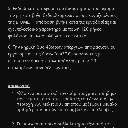
5. Εκδόθηκε η απόφαση του δικαστηρίου που αφορά
την μη καταβολή δεδουλευμένων στους εργαζομένους
της
ΒΙΟΜΕ
. Η απόφαση βγήκε κατά τις εργοδοσίας και
έχει τελεσίδικο χαρακτήρα με ποινή 120 μήνες
φυλάκιση με αναστολή για το αφεντικό.
6. Την κήρυξη δύο 48ωρων απεργιών αποφάσισαν οι
εργαζόμενοι της
Coca
–
Cola
3E Θεσσαλονίκης με
αίτημα
την άμεση επαναπρόσληψη των 33
απολυμένων συναδέλφων τους.
κοινωνικά
Άλλο ένα ρατσιστικό πογκρόμ πραγματοποιήθηκε
την Πέμπτη, από τους φασίστες του
Δένδια
στην
περιοχή
Αγ
. Μελετίου ,
απ'όπου
μαζέψανε μεγάλο
αριθμό μεταναστών και τους βάλανε σε κλούβες.
Σε παν – αναπηρικό συλλαλητήριο έξω από το