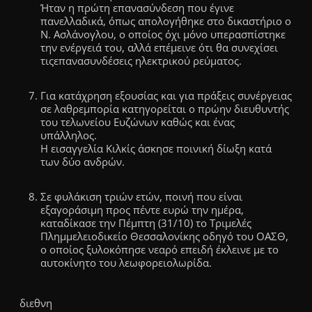
Ήταν η πρώτη επανασύνδεση που έγινε
πανελλαδικά, όπως απολογήθηκε στο δικαστήριο ο
Ν. Ασλάνογλου, ο οποίος όχι μόνο υπερασπίστηκε
την ενέργειά του, αλλά επέμεινε ότι θα συνεχίσει
τις
επανασυνδέσεις
ηλεκτρικού ρεύματος.
Για κατάχρηση εξουσίας και για πράξεις συνέργειας
σε λαθρεμπορία κατηγορείται ο πρώην διευθυντής
του τελωνείου Ευζώνων καθώς και ένας
υπάλληλος.
Η εισαγγελία Κιλκίς άσκησε ποινική δίωξη κατά
των δύο ανδρών.
Σε φυλάκιση τριών ετών, ποινή που είναι
εξαγοράσιμη προς πέντε ευρώ την ημέρα,
καταδίκασε την Πέμπτη (31/10) το Τριμελές
Πλημμελειοδικείο Θεσσαλονίκης οδηγό του
ΟΑΣΘ
,
ο οποίος ξυλοκόπησε νεαρό επειδή έκλεινε με το
αυτοκίνητο του
λεωφορειολωρίδα
.
διεθνη