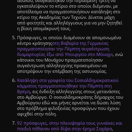
ασύλου, αναγκάστηκαν την περασμένη Τρίτη να
εγκαταλείψουν το κτίριο στο οποίοι διέμεναν, με
αποτέλεσμα να πραγματοποιήσουν κατάληψη στο
κτίριο της Ακαδημίας των Τεχνών. Δίνεται μάχη
από φοιτητές και αλληλέγγυους για να μην ζητηθεί
η βίαιη απομάκρυνή τους.
Πρόσφυγες, οι οποίοι διαμένουν σε απομονωμένο
κέντρο κράτησης
στη Βαβαρία της Γερμανίας
πραγματοποίησαν την Πέμπτη συγκέντρωση
διαμαρτυρίας έξω από Υπουργείο στο Μόναχο
, ενώ
κάτοικοι του Μονάχου πραγματοποίησαν
συγκέντρωση αλληλεγγύης προκειμένου να
αποτρέψουν την επέμβαση της αστυνομίας.
Κατάληψη στα γραφεία του Σοσιαλδημοκρατικού
κόμματος πραγματοποιήθηκε την Πέμπτη στη
Βρέμη
, εις ένδειξη αλληλεγγύης στους μετανάστες
στο Αμβούργο. Ο σοσιαλδημοκράτης δήμαρχος του
Αμβούργου εδώ και μήνες αρνείται να δώσει λύση
στο πρόβλημα φιλοξενίας προσφύγων που έχουν
αφιχθεί στην πόλη.
92 πρόσφυγες, στην πλειοψηφία τους γυναίκες και
παιδιά πέθαναν από δίψα στην έρημο Σαχάρα
,