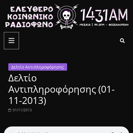
Μετάβαση
σε
περιεχόμενο
ελεύθερο
κοινωνικό
ραδιόφωνο
Δελτίο Αντιπληροφόρησης
Δελτίο
1431AM
Αντιπληροφόρησης (01-
11-2013)
01/11/2013