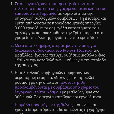
Σ
ε απεργιακές κινητοποιήσεις βρίσκονται το
τελευταίο διάστημα οι εργαζόμενοι στον κλάδο του
εμπορίου στη Γερμανία
με κύριο αίτημα την
υπογραφή συλλογικών συμβάσεων. Τη Δευτέρα και
Τρίτη απήργησαν σε προειδοποιητικές απεργίες
3.000 εργαζόμενοι σε μεγάλα καταστήματα του
Αμβούργου και ακολούθησε την Τρίτη πορεία στα
γραφεία της ένωσης εργοδοτών του κρατιδίου
Μετά από 77 ημέρες σταμάτησαν την απεργία
διαρκείας οι δάσκαλοι του Ρίο ντε Τζανέιρο
της
Βραζιλίας, έχοντας πετύχει αυξήσεις μισθών 5 έως
15% και την καταβολή των μισθών για την περίοδο
της απεργίας.
H πολυεθνική, νορβηγικών συμφερόντων
αεροπορική εταιρεία, «Norwegian», προωθεί
ρύθμιση με την οποία οι
πιλότοι της θα
προσλαμβάνονται με συμβάσεις από χώρες του
λεγόμενου τρίτου κόσμου
με μισθούς γύρω στα
300 ευρώ. Σε απεργία κατέβηκαν οι εργαζόμενοι.
Η ομάδα προσφύγων της Βιένης
, που εδώ και
χρόνια διαμαρτύρονται, διεκδικώντας τη χορήγηση