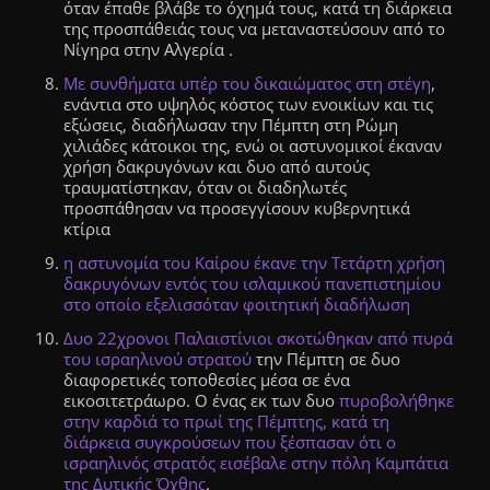
όταν έπαθε βλάβε το όχημά τους, κατά τη διάρκεια
της προσπάθειάς τους να μεταναστεύσουν από το
Νίγηρα στην Αλγερία .
Με συνθήματα υπέρ του δικαιώματος στη στέγη
,
ενάντια στο υψηλός κόστος των ενοικίων και τις
εξώσεις, διαδήλωσαν την Πέμπτη στη Ρώμη
χιλιάδες κάτοικοι της, ενώ οι αστυνομικοί έκαναν
χρήση δακρυγόνων και δυο από αυτούς
τραυματίστηκαν, όταν οι διαδηλωτές
προσπάθησαν να προσεγγίσουν κυβερνητικά
κτίρια
η αστυνομία του Καίρου έκανε την Τετάρτη χρήση
δακρυγόνων εντός του ισλαμικού πανεπιστημίου
στο οποίο εξελισσόταν φοιτητική διαδήλωση
Δυο 22χρονοι Παλαιστίνιοι σκοτώθηκαν από πυρά
του ισραηλινού στρατού
την Πέμπτη σε δυο
διαφορετικές τοποθεσίες μέσα σε ένα
εικοσιτετράωρο. Ο ένας εκ των δυο
πυροβολήθηκε
στην καρδιά το πρωί της Πέμπτης, κατά τη
διάρκεια συγκρούσεων που ξέσπασαν ότι ο
ισραηλινός στρατός εισέβαλε στην πόλη Καμπάτια
της Δυτικής Όχθης
.