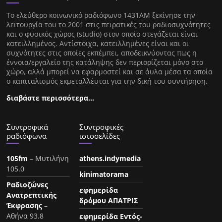
Tο ελεύθερο κοινωνικό ραδιόφωνο 1431AM ξεκίνησε την
λειτουργία του το 2001 στις πειρατικές του ραδιοσυχνότητες
και ο φυσικός χώρος (studio) στον οποίο στεγάζεται είναι
κατειλλημένος. Αντίστοιχα, κατειλλημένες είναι και οι
συχνότητες στις οποίες εκπέμπει, αποδεικνύοντας πως η
έννοια/εργαλείο της κατάληψης δεν περιορίζεται μόνο στο
χώρο, αλλά μπορεί να εφαρμοστεί και σε άυλα μέσα τα οποία
ο καπιταλισμός εκμεταλλέυται για την δική του συντήρηση.
διαβάστε περισσότερα…
Συντροφικά
Συντροφικές
ραδιόφωνα
ιστοσελίδες
105fm
– Μυτιλήνη
athens.indymedia
105.0
kinimatorama
Ραδιοζώνες
εφημερίδα
Ανατρεπτικής
δρόμου ΑΠΑΤΡΙΣ
Έκφρασης
–
Αθήνα 93.8
εφημερίδα Εντός-