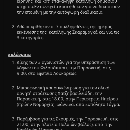
ειρήνης, και κατʼ επανάληψη κατάληψη δημοσίου
κτηρίου.Εν συνεχεία κρατήθηκαν για να δικαστούν
την επομένη με την αυτόφωρη διαδικασία.
Αθώοι κρίθηκαν οι 7 συλληφθέντες της ημέρας
εκκένωσης της κατάληψης Σκαραμαγκά,και για τις
3 κατηγορίες.
καλέσματα
Δίκης των 3 αγωνιστών για την υπεράσπιση των
λόφων του Φιλοπάππου, την Παρασκευή, στις
9.00, στο Εφετείο
Λουκάρεως
.
Μικροφωνική και συγκέντρωση για τον ολικό
αρνητή στράτευσης
Χατζηβασιλειάδη
, την
Παρασκευή, στις 18.00, στην Περιφέρεια Ηπείρου
(πρώην Νομαρχία) Ιωάννινα, από
Ξυπόλητο
Τάγμα.
Παρέμβαση για τις Σκουριές, την Παρασκευή, στις
21.00, στην πλατεία Παλαιών (Βόλος), από την
Κατάληψη
Ματσάγγου
.