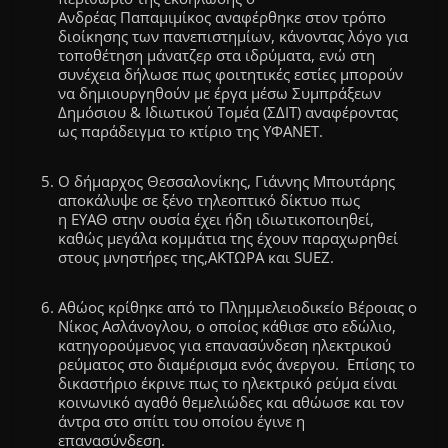
Ανδρέας
Παπαμιμίκος
αναφέρθηκε στον τρόπο
διοίκησης των πανεπιστημίων, κάνοντας λόγο για
τοποθέτηση μάνατζερ στα ιδρύματα, ενώ στη
συνέχεια δήλωσε πως φοιτητικές εστίες μπορούν
να δημιουργηθούν με έργα μέσω Συμπράξεων
Δημόσιου & Ιδιωτικού Τομέα (
ΣΔΙΤ
) αναφέροντας
ως παράδειγμα το κτίριο της
ΥΦΑΝΕΤ
.
Ο δήμαρχος Θεσσαλονίκης, Γιάννης Μπουτάρης
αποκάλυψε σε ξένο τηλεοπτικό δίκτυο πως
η
ΕΥΑΘ
στην ουσία έχει ήδη ιδιωτικοποιηθεί,
καθώς μεγάλα κομμάτια της έχουν παραχωρηθεί
στους μνηστήρες της,
ΑΚΤΩΡΑ
και
SUEZ
.
Αθώος κρίθηκε από το Πλημμελειοδικείο Βέροιας ο
Νίκος Ασλάνογλου, ο οποίος κάθισε στο εδώλιο,
κατηγορούμενος για επανασύνδεση ηλεκτρικού
ρεύματος στο διαμέρισμα ενός άνεργου. Επίσης το
δικαστήριο έκρινε πως το ηλεκτρικό ρεύμα είναι
κοινωνικό αγαθό θεμελιώδες και αθώωσε και τον
άντρα στο σπίτι του οποίου έγινε η
επανασύνδεση.