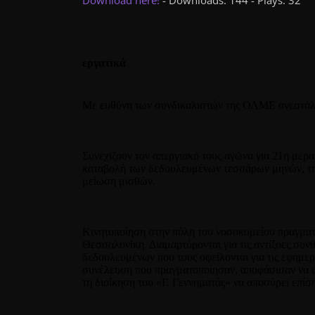
Download here!
- Downloads: 144 - Plays: 32
εργατικά
Με ευθύνη των συνδικαλιστών της ΟΛΜΕ ανεστάλη
Συνεχίζουν τον απεργιακό τους αγώνα για 21η μέ
καταβολή των δεδουλευμένων τεσσάρων μηνών, τη 
μείωση μισθών.
Κινητοποίηση στην πύλη του νοσοκομείου πραγματο
Θεσσαλονίκη. Διαμαρτύρονται για τις αντίξοες συν
δεδουλευμένων που τους οφείλονται για τις εφημερ
συνέλευση που πραγματοποίησαν, αποφάσισαν να απ
τη διοίκηση του «Γ. Γεννηματάς» να αποσύρει επίσ