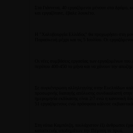
Στα Γιάννενα, 40 εργαζόμενοι μένουν στο δρόμο
και εργαζότανε, έβαλε λουκέτο.
Η "Χαλυβουργία Ελλάδος" θα προχωρήσει στη μονο
Παρασκευή μέχρι και τις 5 Ιουλίου. Οι εργαζόμενο
Οι νέες συμβάσεις εργασίας των εργαζομένων του
περίπου 400-450 το μήνα και να χάνουν την αποζη
Σε συγκέντρωση αλληλεγγύης στην Ευελπίδων καλε
προσωρινής διαταγής απόλυσης συνδικαλιστή στην 
ημερομηνία εκδίκασης είναι 2/7 ενώ η κανονική δί
51 εργαζόμενους ενώ πρόσφατα κάλεσε εκβιαστικά
Στη νότια Καμπότζη, τουλάχιστον έξι άνθρωποι έχ
κατασκευής υποδημάτων την Πέμπτη το πρωί.