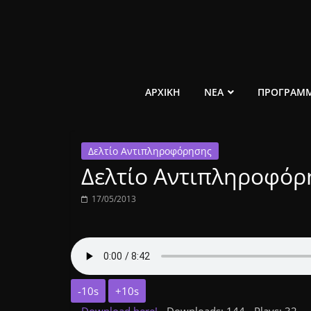
Μετάβαση
σε
περιεχόμενο
ελεύθερο
ΑΡΧΙΚΗ
ΝΕΑ
ΠΡΟΓΡΑΜ
κοινωνικό
Δελτίο Αντιπληροφόρησης
ραδιόφωνο
Δελτίο Αντιπληροφόρη
1431AM
17/05/2013
-10s
+10s