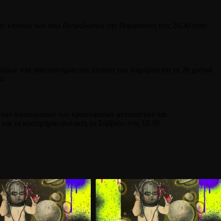
 σε κάτοικο των άνω Πετραλώνων την Παρασκευή στις 20.30 στην
ρων στα πανεπιστήμια στα πλαίσια του διημέρου για τα 26 χρόνια
ι.
 των δικαιωμάτων των κρατούμενων μεταναστών και
αι τα κρατητήρια-φυλακές το Σάββατο στις 18.30.