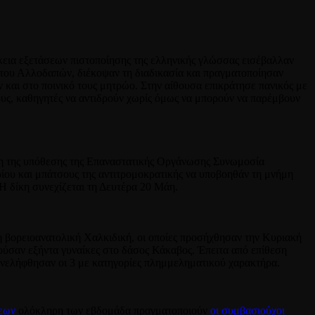
ρκεια εξετάσεων πιστοποίησης της ελληνικής γλώσσας εισέβαλλαν
 του Αλλοδαπών, διέκοψαν τη διαδικασία και πραγματοποίησαν
 και στο ποινικό τους μητρώο. Στην αίθουσα επικράτησε πανικός με
υς, καθηγητές να αντιδρούν χωρίς όμως να μπορούν να παρέμβουν
αση της υπόθεσης της Επαναστατικής Οργάνωσης Συνωμοσία
ίου και μπάτσους της αντιτρομοκρατικής να υποβοηθάν τη μνήμη
 Η δίκη συνεχίζεται τη Δευτέρα 20 Μάη.
τη βορειοανατολική Χαλκιδική, οι οποίες προσήχθησαν την Κυριακή
ιούσαν εξήντα γυναίκες στο δάσος Κάκαβος. Έπειτα από επίθεση
νελήφθησαν οι 3 με κατηγορίες πλημμεληματικού χαρακτήρα.
σεων
ολόκληρη των εβδομάδα πραγματοποιούν
οι συμβασιούχοι