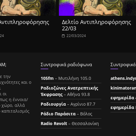
 Αντιπληροφόρησης
Δελτίο Αντιπληροφόρησης
22/03
024
22/03/2024
ΑΜ;
Συντροφικά ραδιόφωνα
Συντροφικές
ε την
105fm
– Μυτιλήνη 105.0
athens.ind
υχνότητες και ο
ι
Ραδιοζώνες Ανατρεπτικής
kinimatora
ι οι
Έκφρασης
– Αθήνα 93.8
εφημερίδα 
πως η έννοια/
Ραδιουργία
– Αγρίνιο 87.7
ο χώρο, αλλά
εφημερίδα 
ο καπιταλισμός
Ράδιο Παράσιτα
– Βόλος
Radio Revolt
– Θεσσαλονίκη