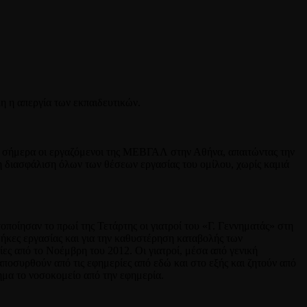
 η απεργία των εκπαιδευτικών.
ρα σήμερα οι εργαζόμενοι της ΜΕΒΓΑΛ στην Αθήνα, απαιτώντας την
διασφάλιση όλων των θέσεων εργασίας του ομίλου, χωρίς καμιά
ποίησαν το πρωί της Τετάρτης οι γιατροί του «Γ. Γεννηματάς» στη
θήκες εργασίας και για την καθυστέρηση καταβολής των
ίες από το Νοέμβρη του 2012. Οι γιατροί, μέσα από γενική
οσυρθούν από τις εφημερίες από εδώ και στο εξής και ζητούν από
ημα το νοσοκομείο από την εφημερία.