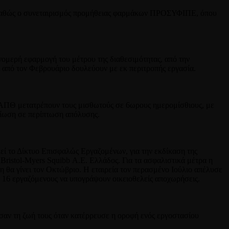
, καθώς ο συνεταιρισμός προμήθειας φαρμάκων ΠΡΟΣΥΦΙΠΕ, όπου
μερή εφαρμογή του μέτρου της διαθεσιμότητας, από την
ι από τον Φεβρουάριο δουλεύουν με εκ περιτροπής εργασία.
 ΑΠΘ μετατρέπουν τους μισθωτούς σε 6ωρους ημερομίσθιους, με
μίωση σε περίπτωση απόλυσης.
ί το Δίκτυο Επισφαλώς Εργαζομένων, για την εκδίκαση της
Bristol-Myers Squibb Α.Ε. Ελλάδος. Για τα ασφαλιστικά μέτρα η
κη θα γίνει τον Οκτώβριο. Η εταιρεία τον περασμένο Ιούλιο απέλυσε
 16 εργαζόμενους να υπογράψουν οικειοθελείς αποχωρήσεις.
ασαν τη ζωή τους όταν κατέρρευσε η οροφή ενός εργοστασίου