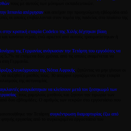
ισθών
τους με αυτούς των μόνιμων εκπαιδευτικών.
 την Ισπανία απέργησαν
και απείχαν την προηγούμενη εβδομάδα από
οπές οι οποίες επιβάλλονται στον τομέα της παιδείας στο πλαίσιο της
 στην κρατική εταιρία Codelco της Χιλής δέχτηκαν βίαιη
 και κανόνια νερού, ενώ αρκετοί από αυτούς τραυματίστηκαν ή
Μονάχου της Γερμανίας ανάγκασαν την Τετάρτη του εργοδότες να
 5,7% τα επόμενα δύο χρόνια, από τις οποίες αναμένεται να
 στη Γερμανία.
εξόρυξης λευκόχρυσου της Νότια Αφρικής
, ζητώντας να μην γίνουν οι
να αυξηθεί ο μισθός τους. 30 απεργοί εργαζόμενοι στην εταιρία
ολισμούς της αστυνομίας
γκλαντές αναγκάστηκαν να κλείσουν μετά τον ξεσηκωμό των
εργασίας
, τους χαμηλούς μισθούς και ζητούν την τιμωρία των
 από δυο εβδομάδες. Ο αριθμός των νεκρών στο εργοστάσιο που
ματοποιήθηκε την Τετάρτη
σ
υγκέντρωση διαμαρτυρίας έξω από
φτηνής εργασίας από το συγκεκριμένο εργοστάσιο του