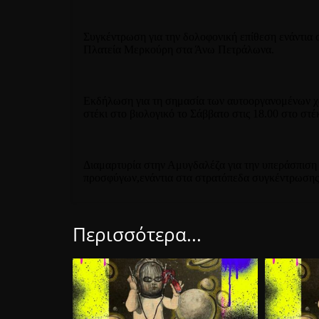
Συγκέντρωση για την δολοφονική επίθεση ενάντια
Πλατεία Μερκούρη στα Άνω Πετράλωνα.
Εκδήλωση για τη σημασία των αυτοοργανομένων χώ
στέκι στο βιολογικό το Σάββατο στις 18.00 στο στέκ
Διαμαρτυρία στην Αμυγδαλέζα για την υπεράσπιση
προσφύγων,ενάντια στα στρατόπεδα συγκέντρωσης κ
Περισσότερα...