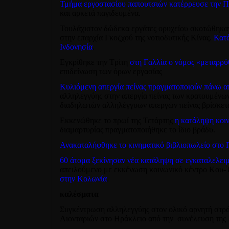
Τμήμα εργοστασίου παπουτσιών κατέρρευσε την 
και αρκετά παγιδευμένα.
Τουλάχιστον δώδεκα εργάτες ορυχείου σκοτώθηκαν
στην επαρχία Γκοζχού της νοτιοδυτικής Κίνας.
Κατ
Ινδονησία
.
Εγκρίθηκε την Τρίτη
στη Γαλλία ο νόμος «μεταρρύ
επιδείνωση των όρων εργασίας
Κυλιόμενη απεργία πείνας πραγματοποιούν πάνω απ
αλληλεγγύης στην απεργία πείνας των κρατουμένων
διαδηλωτών αλληλέγγυων απεργών πείνας βρίσκεται
Εκκενώθηκε το πρωί της Τετάρτης
η κατάληψη κοι
διαμαρτυρίας πραγματοποιήθηκε το ίδιο βράδυ.
Ανακαταλήφθηκε το κινηματικό βιβλιοπωλείο στο 
60 άτομα ξεκίνησαν νέα κατάληψη σε εγκαταλελει
απειλούμενο με εκκένωση κοινωνικό κέντρο Κου-
στην Κολωνία
.
καλέσματα
Συγκέντρωση αλληλεγγύης στον ολικό αρνητή στρά
Λιονταριών στο Ηράκλειο από την συνέλευση της