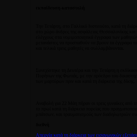
εκπαίδευση-καταστολή
Την Τετάρτη, στο Γαλλικό Ινστιτούτο, κατά τη διά
στο χώρο άνδρες της ασφάλειας Θεσσαλονίκης και
ελέγχους στα νομιμοποιητικά έγγραφα των μαθητών
μετανάστες να προσπαθούν να βρουν τα έγγραφα το
και τελικά τρεις μαθητές να συλλαμβάνονται.
Συνεχίστηκε τη Δευτέρα και την Τετάρτη η εκδίκ
Πυρήνων της Φωτιάς, με την πρόεδρο του δικαστηρ
των μαρτύρων πριν και κατά τη διάρκεια της δίκης.
Αναβολή για 22 Μάη πήραν οι τρεις γυναίκες από 
το πρωί κατά τη διάρκεια πορείας που πραγματοπο
μπάτσων, και τραυματισμούς των διαδηλωτριών συ
διεθνή
Απεργία κατά τη διάρκεια των εισαγωγικών εξετά