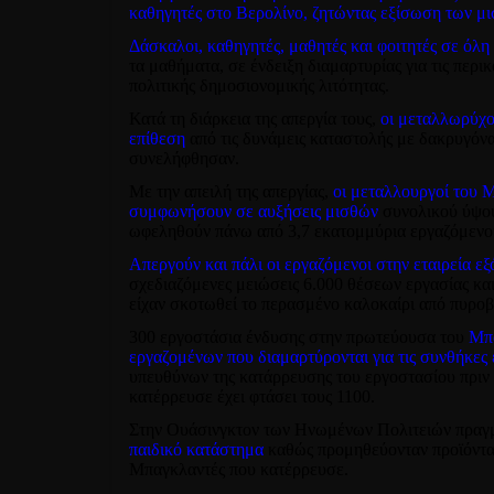
καθηγητές στο Βερολίνο, ζητώντας εξίσωση των μ
Δάσκαλοι, καθηγητές, μαθητές και φοιτητές σε όλη
τα μαθήματα, σε ένδειξη διαμαρτυρίας για τις περικ
πολιτικής δημοσιονομικής λιτότητας.
Κατά τη διάρκεια της απεργία τους,
οι μεταλλωρύχοι
επίθεση
από τις δυνάμεις καταστολής με δακρυγόνα
συνελήφθησαν.
Με την απειλή της απεργίας,
οι μεταλλουργοί του 
συμφωνήσουν σε αυξήσεις μισθών
συνολικού ύψους
ωφεληθούν πάνω από 3,7 εκατομμύρια εργαζόμενοι
Απεργούν και πάλι οι εργαζόμενοι στην εταιρεία 
σχεδιαζόμενες μειώσεις 6.000 θέσεων εργασίας και 
είχαν σκοτωθεί το περασμένο καλοκαίρι από πυροβ
300 εργοστάσια ένδυσης στην πρωτεύουσα του
Μπα
εργαζομένων που διαμαρτύρονται για τις συνθήκες 
υπευθύνων της κατάρρευσης του εργοστασίου πριν
κατέρρευσε έχει φτάσει τους 1100.
Στην Ουάσινγκτον των Ηνωμένων Πολιτειών πραγ
παιδικό κατάστημα
καθώς προμηθεύονταν προϊόντα 
Μπαγκλαντές που κατέρρευσε.