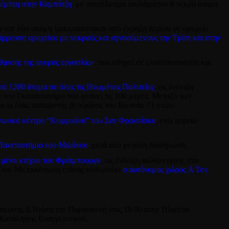
Πέμπτη στην Καμπότζη
, με αποτέλεσμα τουλάχιστον 6 νεκρά άτομα
 και δύο ακόμη τραυματίστηκαν από έκρηξη αερίου σε ορυχείο
άρ
ρευση ορυχείου με νεκρούς και αγνοούμενους την Τρίτη και στην
θμισης της αγοράς εργασίας»
, που οδηγεί σε ελαστικοποίηση και
ό 1200 άτομα σε όλες τις Ηνωμένες Πολιτείες
, εις ένδειξη
 του Γκουαντανάμο που φτάνει τις 100 μέρες. Μεταξύ των
 κι ένας πασιφιστής βετεράνος του Βιετνάμ 71 ετών.
νωνικό κέντρο “Κομμούνα” του Σαν Φρανσίσκο
, ενώ πορεία
Πανεπιστήμιο του Μιλάνου
, μετά από μεγάλη διαδήλωση.
μμένο κτήριο του Φράιμπουργκ
, εις ένδειξη αλληλεγγύης στο
Τσα. Με εκκένωση επίσης κινδυνεύει
ο αυτόνομος χώρος Α Τσε
τευσης Δ.Νιώτη την Παρασκευή στις 19.00 στην Πλατεία
 Κατάληψης Ευαγγελισμού.