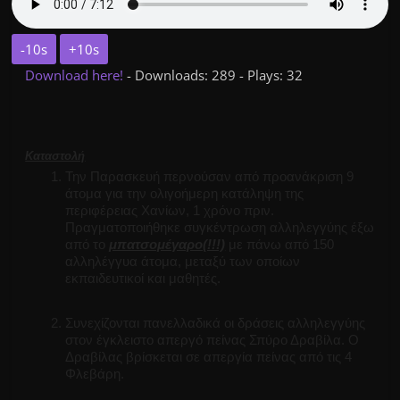
-10s
+10s
Download here!
- Downloads: 289 - Plays: 32
Καταστολή
Την Παρασκευή περνούσαν από προανάκριση 9
άτομα για την ολιγοήμερη κατάληψη της
περιφέρειας Χανίων, 1 χρόνο πριν.
Πραγματοποιήθηκε συγκέντρωση αλληλεγγύης έξω
από το
μπατσομέγαρο(!!!)
με πάνω από 150
αλληλέγγυα άτομα, μεταξύ των οποίων
εκπαιδευτικοί και μαθητές.
Συνεχίζονται πανελλαδικά οι δράσεις αλληλεγγύης
στον έγκλειστο απεργό πείνας Σπύρο Δραβίλα. Ο
Δραβίλας βρίσκεται σε απεργία πείνας από τις 4
Φλεβάρη.