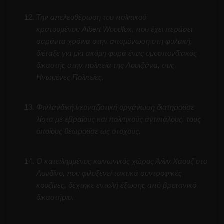
Την απελευθέρωση του πολιτικού
κρατουμένου Albert Woodfox, που έχει περάσει
σαράντα χρόνια στην απομόνωση στη φυλακή,
διέταξε για μία ακόμη φορά ένας ομοσπονδιακός
δικαστής στην πολιτεία της Λουιζιάνα, στις
Ηνωμένες Πολιτείες.
Φινλανδική νεοναζιστική οργάνωση διατηρούσε
λίστα με εβραίους και πολιτικούς αντιπάλους, τους
οποίους θεωρούσε ως στοχους.
Ο κατειλημμένος κοινωνικός χώρος Άιλιν Χάουζ στο
Λονδίνο, που φιλοξενεί τακτικά συντροφικές
κουζίνες, δέχτηκε εντολή έξωσης από βρετανικό
δικαστήριο.