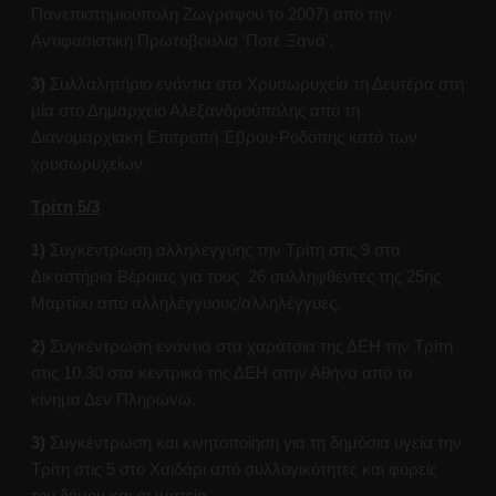
Πανεπιστημιούπολη Ζωγράφου το 2007) από την
Αντιφασιστική Πρωτοβουλία 'Ποτέ Ξανά'.
3)
Συλλαλητήριο ενάντια στα Χρυσωρυχεία τη Δευτέρα στη
μία στο Δημαρχείο Αλεξανδρούπολης από τη
Διανομαρχιακή Επιτροπή Έβρου-Ροδόπης κατά των
χρυσωρυχείων.
Τρίτη 5/3
1)
Συγκέντρωση αλληλεγγύης την Τρίτη στις 9 στα
Δικαστήρια Βέροιας για τους 26 συλληφθέντες της 25ης
Μαρτίου από αλληλέγγυους/αλληλέγγυες.
2)
Συγκέντρωση ενάντια στα χαράτσια της ΔΕΗ την Τρίτη
στις 10.30 στα κεντρικά της ΔΕΗ στην Αθήνα από το
κίνημα Δεν Πληρώνω.
3)
Συγκέντρωση και κινητοποίηση για τη δημόσια υγεία την
Τρίτη στις 5 στο Χαιδάρι από συλλογικότητες και φορείς
του δήμου και σωματεία.