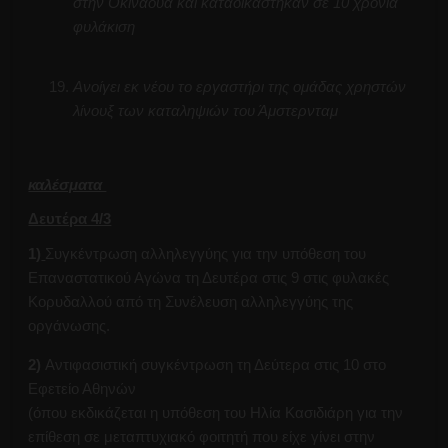
στην Οκινάουα και καταδικάστηκαν σε 10 χρόνια
φυλάκιση
Ανοίγει εκ νέου το εργαστήρι της ομάδας χρηστών
λίνουξ των καταληψιών του Άμστερνταμ
καλέσματα
Δευτέρα 4/3
1)
Συγκέντρωση αλληλεγγύης για την υπόθεση του
Επαναστατικού Αγώνα τη Δευτέρα στις 9 στις φυλακές
Κορυδαλλού από τη Συνέλευση αλληλεγγύης της
οργάνωσης.
2)
Αντιφασιστική συγκέντρωση τη Δεύτερα στις 10 στο
Εφετείο Αθηνών
(όπου εκδικάζεται η υπόθεση του Ηλία Κασιδιάρη για την
επίθεση σε μεταπτυχιακό φοιτητή που είχε γίνει στην