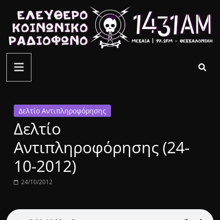
Μετάβαση
σε
περιεχόμενο
ελεύθερο
κοινωνικό
ραδιόφωνο
Δελτίο Αντιπληροφόρησης
Δελτίο
1431AM
Αντιπληροφόρησης (24-
10-2012)
24/10/2012