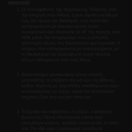
καταστολή
Οι συλληφθέντες της περασμένης Τετάρτης, από
την απεργία στην Αθήνα, έχουν αφεθεί ελεύθεροι
έως την ημέρα της δικάσιμου, ενώ αυτοί που
κατηγορούνται με κακουργήματα έχουν
περιοριστικό όρο παρουσία σε ΑΤ της περιχής τους
κάθε μήνα. Να αναφέρουμε πως η ελληνική
αστυνομία έδωσε στη δημοσιότητα φωτογραφίες 9
ατόμων που κατηγορούνται με κακουργήματα, με
τη δικαιολογία την εξακρίβωση τυχόν τέλεσης
άλλων αδικημάτων από τους ίδιους.
Βασανιστήριο μεσαιωνικού τύπου υπέστη
μετανάστης το σάββατο στο κέντρο της Αθήνας,
καθώς δεμένος με χειροπέδες οπισθάγκωνα ήταν
αναγκασμένος να τρέχει, αφού τον απειλούσαν
μηχανές ζήτα που τρέχαν πίσω του.
Το βράδυ του σαββάτου, στο βόλο, ο φασίστας
βουλευτής Πάνος Ηλιόπουλος έπειτα από
γιουχάισμα κόσμου, τράβηξε απειλώντας το όπλο
του. Την ίδια ώρα η αστυνομία προέβη σε