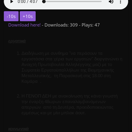
-10s
+10s
Download here!
- Downloads: 309 - Plays: 47
εργατικά
Διαδήλωση με συνθημα "να περάσουν τα
εργοστάσια στα χέρια των εργατών" διοργανώνει η
Ανοιχτή Πρωτοβουλία Αλληλεγγύης μαζί με το
Σωματείο Εργατοϋπαλλήλων της Βιομηχανικής
Μεταλλευτικής, τη Παρασκευή στις 18.00 στη
Καμάρα .
H ΓΕΝΟΠ ΔΕΗ με ανακοίνωση της κάνει γνωστή
την έναρξη 48ωρων επαναλαμβανόμενων
απεργιών από τη Δευτέρα,
προειδοποιειώντας
εμμέσως και με μίνι μπλακ άουτ.
κοινωνικά