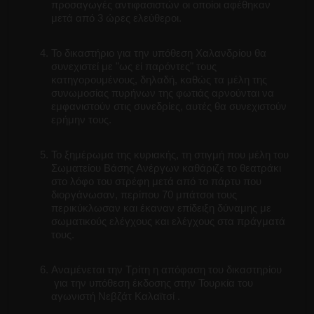
προσαγωγές αντιφασιστών οι οποίοι αφέθηκαν
μετά από 3 ώρες ελεύθεροι.
Το δικαστήριο για την υπόθεση Χαλανδρίου θα
συνεχιστεί με "ως εί παρόντες" τους
κατηγορουμένους, δηλαδή, καθώς τα μέλη της
συνωμοσίας πυρήνων της φωτιάς αρνούνται να
εμφανιστούν στις συνεδρίες, αυτές θα συνεχιστούν
ερήμην τους.
Το ξημέρωμα της κυριακής, τη στιγμή που μέλη του
Σωματείου Βάσης Ανέργων καθάριζε το θεατράκι
στο λόφο του στρέφη μετά από το πάρτυ που
διοργάνωσαν, περίπου 70 μπάτσοι τους
περικύκλωσαν και έκαναν επίδειξη δύναμης με
σωματικούς ελέγχους και ελέγχους στα πράγματά
τους.
Αναμένεται την Τρίτη η απόφαση του δικαστηρίου
για την υπόθεση έκδοσης στην Τουρκία του
αγωνιστή Νεβζάτ Καλαϊτσί .