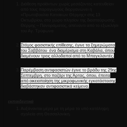
Διάθεση προϊόντων χωρίς μεσάζοντες κατευθείαν
από τους παραγωγούς διοργανώνει η
«Πρωτοβουλία Κατοίκων Θέρμης» στις 13
Οκτωβρίου, στο χώρο πλησίον της διασταύρωσης
Θέρμης – Πανοράματος, απέναντι από το εξωκλήσι
του Αγ. Τρύφωνα
Στόχος φασιστικής επίθεσης, έγινε τα ξημερώματα
του Σαββάτου ένα διαμέρισμα στη Καβάλα, όπου
διαμένουν τρεις αλλοδαποί από το Μπαγκλαντές.
Παρέμβαση αντιφασιστών έγινε το βράδυ της 29ης
Σεπτεμβρη, στο παζάρι της Άρτας, όπου, έπειτα
από οικειοποίηση της μικροφωνικής εγκατάστασης
διαβάστηκαν αντιφασιστικά κείμενα.
εκπαιδευτικά
Αυξάνονται μέρα με τη μέρα τα υπό κατάληψη
σχολεία στη Θεσσαλονίκη.