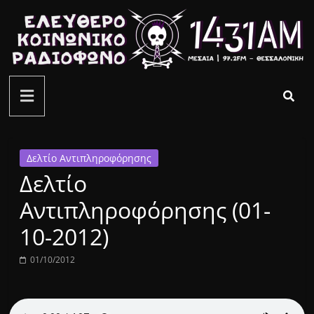
Μετάβαση
σε
περιεχόμενο
ελεύθερο
κοινωνικό
ραδιόφωνο
Δελτίο Αντιπληροφόρησης
Δελτίο
1431AM
Αντιπληροφόρησης (01-
10-2012)
01/10/2012