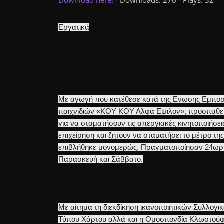
Download here!
- Downloads: 276 - Plays: 32
Εργατικά
Με αγωγή που κατέθεσε κατά της Ενωσης Εμπορο
παιχνιδιών «ΚΟΥ ΚΟΥ Αλφα Εψιλον», προσπαθεί 
για να σταματήσουν τις απεργιακές κινητοποιήσει
επιχείρηση και ζητουν να σταματήσει το μέτρο τ
επιβλήθηκε μονομερώς. Πραγματοποίησαν 24ωρη
Παρασκευή και Σάββατο.
Με αίτημα τη διεκδίκηση ικανοποιητικών Συλλογ
Τύπου Χάρτου αλλά και η Ομοσπονδία Κλωστοϋφ