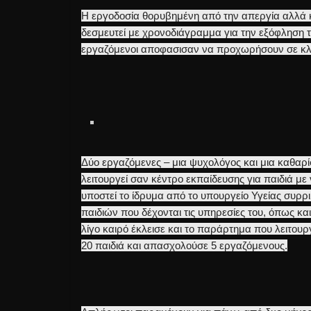
Η εργοδοσία θορυβημένη από την απεργία αλλά 
δεσμευτεί με χρονοδιάγραμμα για την εξόφληση τω
εργαζόμενοι αποφασισαν να προχωρήσουν σε κλ
Δύο εργαζόμενες – μια ψυχολόγος και μια καθαρίσ
λειτουργεί σαν κέντρο εκπαίδευσης για παιδιά μ
υποστεί το ίδρυμα από το υπουργείο Υγείας συρρι
παιδιών που δέχονται τις υπηρεσίες του, όπως και
λίγο καιρό έκλεισε και το παράρτημα που λειτου
20 παιδιά και απασχολούσε 5 εργαζόμενους.