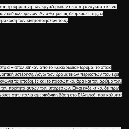
και τη συμμετοχή των εργαζομένων σε αυτή αναγκάστηκε να
ν δεδουλευμένων. Αν αθετησει τις δεσμευσεις της, οι
ιμάκωση των κινητοποιήσεών τους.
τρια – απολύθηκαν από το «Σικιαρίδειο» Ιδρυμα, το οποίο
ε νοητική υστέρηση. Λόγω των δραματικών περικοπών που έχει
κνώνει τις υποδομές και το προσωπικό, άρα και τον αριθμό των
 την ποιότητα αυτών των υπηρεσιών. Είναι ενδεικτικό, ότι πριν
ργούσε στην παλιά αμερικάνικη βάση στο Ελληνικό, που κάλυπτε