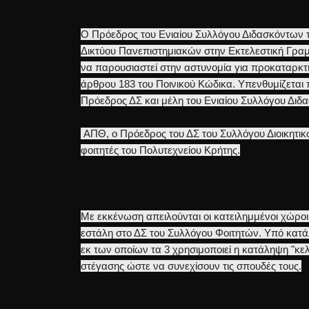
Ο Πρόεδρος του Ενιαίου Συλλόγου Διδασκόντων 
Δικτύου Πανεπιστημιακών στην Εκτελεστική Γρα
να παρουσιαστεί στην αστυνομία για προκαταρκτ
άρθρου 183 του Ποινικού Κώδικα. Υπενθυμίζεται 
Πρόεδρος ΔΣ και μέλη του Ενιαίου Συλλόγου Διδ
ΑΠΘ, ο Πρόεδρος του ΔΣ του Συλλόγου Διοικητικ
φοιτητές του Πολυτεχνείου Κρήτης.
Με εκκένωση απειλούνται οι κατειλημμένοι χώρο
εστάλη στο ΔΣ του Συλλόγου Φοιτητών. Υπό κατά
εκ των οποίων τα 3 χρησιμοποιεί η κατάληψη "κελ
στέγασης ώστε να συνεχίσουν τις σπουδές τους.