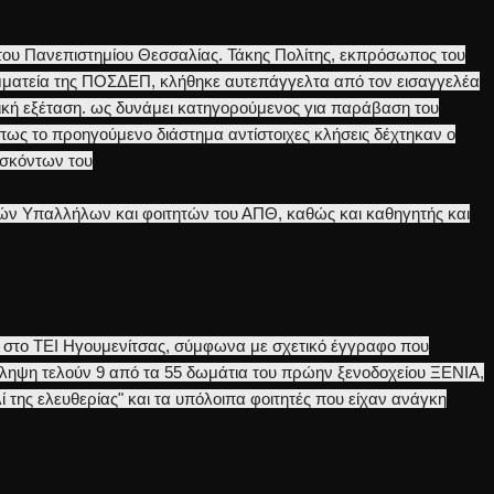
του Πανεπιστημίου Θεσσαλίας. Τάκης Πολίτης, εκπρόσωπος του
μματεία της ΠΟΣΔΕΠ, κλήθηκε αυτεπάγγελτα από τον εισαγγελέα
ική εξέταση. ως δυνάμει κατηγορούμενος για παράβαση του
πως το προηγούμενο διάστημα αντίστοιχες κλήσεις δέχτηκαν ο
ασκόντων του
ών Υπαλλήλων και φοιτητών του ΑΠΘ, καθώς και καθηγητής και
ι στο ΤΕΙ Ηγουμενίτσας, σύμφωνα με σχετικό έγγραφο που
ληψη τελούν 9 από τα 55 δωμάτια του πρώην ξενοδοχείου ΞΕΝΙΑ,
ί της ελευθερίας" και τα υπόλοιπα φοιτητές που είχαν ανάγκη