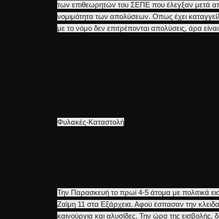
των επιθεωρητών του ΣΕΠΕ που έλεγξαν μετά απ
νομιμότητα των απολύσεων. Οπως έχει καταγγείλ
με το νόμο δεν επιτρέπονται απολύσεις, άρα είνα
Φυλακές-Καταστολή
Την Παρασκευή το πρωί 4-5 άτομα με πολιτικά 
Ζαϊμη 11 στα Εξάρχεια. Αφού έσπασαν την κλειδα
καινούργια και αλυσίδες. Την ώρα της εισβολής, 