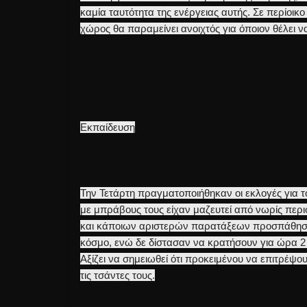
καμία ταυτότητα της ενέργειας αυτής. Σε περίοικο
χώρος θα παραμείνει ανοιχτός για όποιον θέλει 
Εκπαίδευση
Την Τετάρτη πραγματοποιήθηκαν οι εκλογές για τ
με μπράβους τους είχαν μαζευτεί από νωρίς περ
και κάποιων αριστερών παρατάξεων προσπάθησαν
κόσμο, ενώ δε δίστασαν να κρατήσουν για ώρα 2
Αξίζει να σημειωθεί ότι προκειμένου να επιτρέψο
τις τσάντες τους.