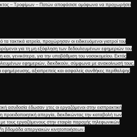
λακτος – Τροφίμων – Ποτών αποφάσισε ομόφωνα να προχωρήσει
ό τα τακτικά ιατρεία, προχώρησαν οι ειδικευόμενοι γιατροί του
υρόμενοι για τη μη εξόφληση των δεδουλευμένων εφημεριών του
και, γενικότερα, για την υποβάθμιση του νοσοκομείου. Εκτός
υλευμένων εφημεριών, διεκδικούν, σύμφωνα με ανακοίνωσή τους,
αι εφημέρευσης, αξιοπρεπείς και ασφαλείς συνθήκες περίθαλψης
κή ασυδοσία έδωσαν χτες οι εργαζόμενοι στην εισπρακτική
η προειδοποιητική απεργία, διεκδικώντας την καταβολή των
 με τους εργαζόμενους στην εταιρία παροχής τηλεφωνικών
 7η βδομάδα απεργιακών κινητοποιήσεων.