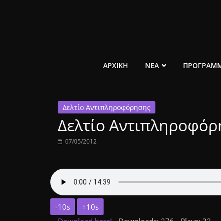
Μετάβαση
σε
περιεχόμενο
ελεύθερο
ΑΡΧΙΚΗ
ΝΕΑ
ΠΡΟΓΡΑΜ
κοινωνικό
Δελτίο Αντιπληροφόρησης
ραδιόφωνο
Δελτίο Αντιπληροφόρη
1431AM
07/05/2012
-10s
+10s