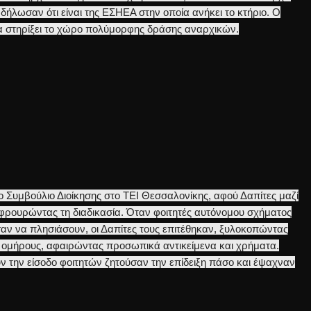
 δήλωσαν ότι είναι της ΕΣΗΕΑ στην οποία ανήκει το κτήριο. Ο
να στηρίξει το χώρο πολύμορφης δράσης αναρχικών.
ο Συμβούλιο Διοίκησης στο ΤΕΙ Θεσσαλονίκης, αφού Δαπίτες μαζί
ιφρουρώντας τη διαδικασία. Όταν φοιτητές αυτόνομου σχήματος
 να πλησιάσουν, οι Δαπίτες τους επιτέθηκαν, ξυλοκοπώντας
 ομήρους, αφαιρώντας προσωπικά αντικείμενα και χρήματα.
υν την είσοδο φοιτητών ζητούσαν την επίδειξη πάσο και έψαχναν