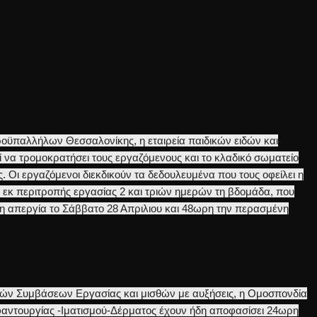
ϋπαλλήλων Θεσσαλονίκης, η εταιρεία παιδικών ειδών και
να τρομοκρατήσει τους εργαζόμενους και το κλαδικό σωματείο
ς. Οι εργαζόμενοι διεκδικούν τα δεδουλευμένα που τους οφείλει η
ης εκ περιτροπής εργασίας 2 και τριών ημερών τη βδομάδα, που
 απεργία το Σάββατο 28 Απριλιου και 48ωρη την περασμένη
ικών Συμβάσεων Εργασίας και μισθών με αυξήσεις, η Ομοσπονδία
αντουργίας -Ιματισμού-Δέρματος έχουν ήδη αποφασίσει 24ωρη