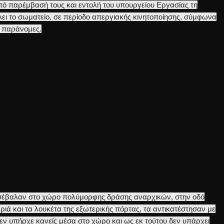
ό παρέμβασή τους και εντολή του υπουργείου Εργασίας τη
ει το σωματείο, σε περίοδο απεργιακής κινητοποίησης, σύμφωνα
ι παράνομες.
εισέβαλαν στο χώρο πολύμορφης δράσης αναρχικών, στην οδό
ριά και τα λουκέτα της εξωτερικής πόρτας, τα αντικατέστησαν με
δεν υπήρχε κανείς μέσα στο χώρο και ως εκ τούτου δεν υπάρχει