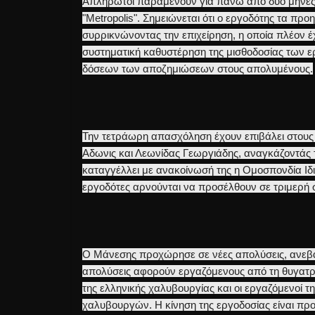
Απλήρωτοι παραμένουν για πάνω από δυο μήνες 
"Metropolis". Σημειώνεται ότι ο εργοδότης τα π
συρρικνώνοντας την επιχείρηση, η οποία πλέον έχ
συστηματική καθυστέρηση της μισθοδοσίας των ε
δόσεων των αποζημιώσεων στους απολυμένους.
Την τετράωρη απασχόληση έχουν επιβάλει στους ε
Αδωνις και Λεωνίδας Γεωργιάδης, αναγκάζοντάς
καταγγέλλει με ανακοίνωσή της η Ομοσπονδία Ιδ
εργοδότες αρνούνται να προσέλθουν σε τριμερή
Ο Μάνεσης προχώρησε σε νέες απολύσεις, ανεβά
απολύσεις αφορούν εργαζόμενους από τη θυγατρ
της ελληνικής χαλυβουργίας και οι εργαζόμενοί 
χαλυβουργών. Η κίνηση της εργοδοσίας είναι προ