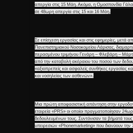
απεργία στις 15 Μάη. Ακόμα, η Ομοσπονδία Γά
σε 48ωρη απεργία στις 15 και 16 Μάη.
Σε επίσχεση εργασίας και στις εφημερίες, μετά απ
Πανεπιστημιακού Νοσοκομείου Λάρισας, διαμαρτ
περασμένου τριμήνου Γενάρη – Φλεβάρη – Μάρτη 
από την καταβολή ακέραιου του ποσού των δεδο
«αξιοπρεπείς και ασφαλείς συνθήκες εργασίας κ
και νοσηλείας των ασθενών».
Μια πρώτη αποφασιστική απάντηση στην εργοδοτι
εταιρεία «PRS» οι οποίοι πραγματοποίησαν 24ωρ
δεδουλευμένων τους. Συντόνισαν τα βήματά τους
υπειρεσιών «Phonemarketing» που διανύουν την