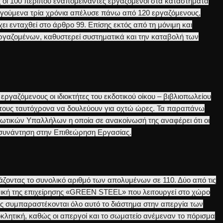
οι 100 περίπου εναπομείναντες εργαζόμενοι στα καταστήματα
ροηγούμενα τρία χρόνια απέλυσε πάνω από 120 εργαζόμενους,
ει ενταχθεί στο άρθρο 99. Επίσης εκτός από τη μόνιμη και
ργαζομένων, καθυστερεί συστηματικά και την καταβολή των
ργαζόμενους οι ιδιοκτήτες του εκδοτικού οίκου – βιβλιοπωλείου
 τους ταυτόχρονα να δουλεύουν για οχτώ ώρες. Τα παραπάνω
ιωτικών Υπαλλήλων η οποία σε ανακοίνωσή της αναφέρει ότι οι
 συνάντηση στην Επιθεώρηση Εργασίας.
ζοντας το συνολικό αριθμό των απολυμένων σε 110. Δύο από τις
ική της επιχείρησης «GREEN STEEL» που λειτουργεί στο χώρο
της συμπαραστέκονται όλο αυτό το διάστημα στην απεργία των
κλητική, καθώς οι απεργοί και το σωματείο ανέμεναν το πόρισμα