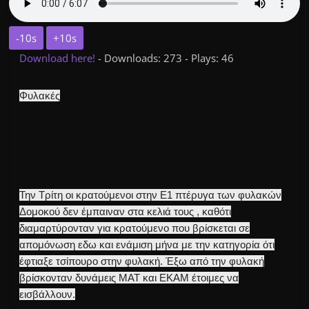
-10s
+10s
Download here!
- Downloads: 273 - Plays: 46
Φυλακές
Την Τρίτη οι κρατούμενοι στην Ε1 πτέρυγα των φυλακών
Δομοκού δεν έμπαιναν στα κελιά τους , καθότι
διαμαρτύρονταν για κρατούμενο που βρίσκεται σε
απομόνωση εδω και ενάμιση μήνα με την κατηγορία ότι
έφτιαξε τσίπουρο στην φυλακή. Έξω από την φυλακή
βρίσκονταν δυνάμεις ΜΑΤ και ΕΚΑΜ έτοιμες να
εισβάλλουν.