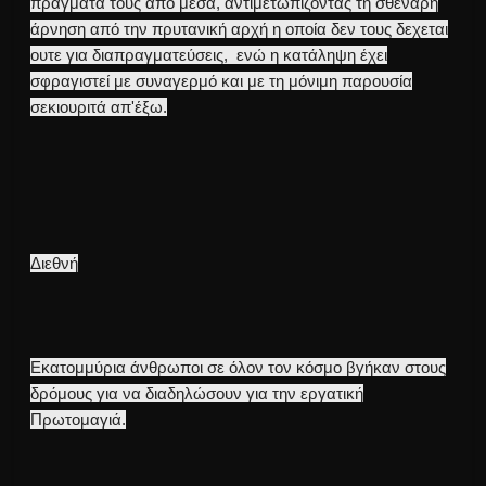
πράγματα τους από μέσα, αντιμετωπίζοντας τη σθεναρή
άρνηση από την πρυτανική αρχή η οποία δεν τους δεχεται
ουτε για διαπραγματεύσεις, ενώ η κατάληψη έχει
σφραγιστεί με συναγερμό και με τη μόνιμη παρουσία
σεκιουριτά απ'έξω.
Διεθνή
Εκατομμύρια άνθρωποι σε όλον τον κόσμο βγήκαν στους
δρόμους για να διαδηλώσουν για την εργατική
Πρωτομαγιά.