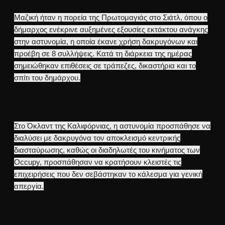
Μαζική ήταν η πορεία της Πρωτομαγιάς στο Σιάτλ, όπου ο
δήμαρχος ενέκρινε αυξημένες εξουσίες εκτάκτου ανάγκης
στην αστυνομία, η οποία έκανε χρήση δακρυγόνων και
προέβη σε 8 συλλήψεις. Κατά τη διάρκεια της ημέρας
σημειώθηκαν επιθέσεις σε τράπεζες, δικαστήρια και το
σπίτι του δημάρχου.
Στο Όκλαντ της Καλιφόρνιας, η αστυνομία προσπάθησε να
διαλύσει με δακρυγόνα τον αποκλεισμό κεντρικής
διασταύρωσης, καθώς οι διαδηλωτές του κινήματος των
Occupy, προσπάθησαν να κρατήσουν κλειστές τις
επιχειρήσεις που δεν σεβάστηκαν το κάλεσμα για γενική
απεργία.