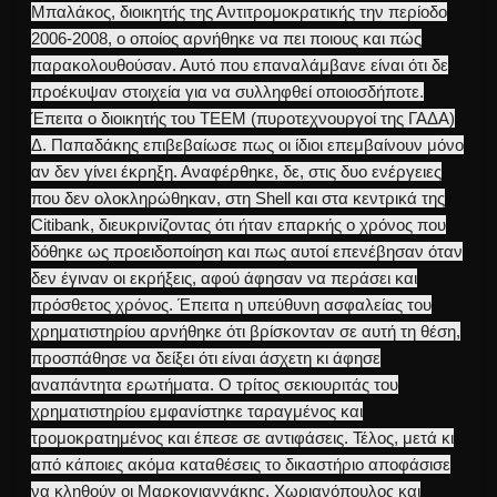
Μπαλάκος, διοικητής της Αντιτρομοκρατικής την περίοδο
2006-2008, ο οποίος αρνήθηκε να πει ποιους και πώς
παρακολουθούσαν. Αυτό που επαναλάμβανε είναι ότι δε
προέκυψαν στοιχεία για να συλληφθεί οποιοσδήποτε.
Έπειτα ο διοικητής του ΤΕΕΜ (πυροτεχνουργοί της ΓΑΔΑ)
Δ. Παπαδάκης επιβεβαίωσε πως οι ίδιοι επεμβαίνουν μόνο
αν δεν γίνει έκρηξη. Αναφέρθηκε, δε, στις δυο ενέργειες
που δεν ολοκληρώθηκαν, στη Shell και στα κεντρικά της
Citibank, διευκρινίζοντας ότι ήταν επαρκής ο χρόνος που
δόθηκε ως προειδοποίηση και πως αυτοί επενέβησαν όταν
δεν έγιναν οι εκρήξεις, αφού άφησαν να περάσει και
πρόσθετος χρόνος. Έπειτα η υπεύθυνη ασφαλείας του
χρηματιστηρίου αρνήθηκε ότι βρίσκονταν σε αυτή τη θέση,
προσπάθησε να δείξει ότι είναι άσχετη κι άφησε
αναπάντητα ερωτήματα. Ο τρίτος σεκιουριτάς του
χρηματιστηρίου εμφανίστηκε ταραγμένος και
τρομοκρατημένος και έπεσε σε αντιφάσεις. Τέλος, μετά κι
από κάποιες ακόμα καταθέσεις το δικαστήριο αποφάσισε
να κληθούν οι Μαρκογιαννάκης, Χωριανόπουλος και