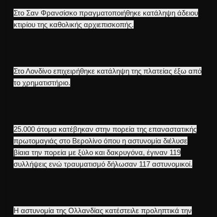
Στο Σαν Φρανσίσκο πραγματοποιήθηκε κατάληψη άδειου
κτιρίου της καθολικής αρχιεπισκοπής.
Στο Λονδίνο επιχειρήθηκε κατάληψη της πλατείας έξω από
το χρηματιστήριο.
25.000 άτομα κατέβηκαν στην πορεία της επαναστατικής
πρωτομαγιάς στο Βερολίνο όπου η αστυνομία διέλυσε
βίαια την πορεία με ξύλο και δακρυγόνα, έγιναν 119
συλλήψεις ενώ τραυματισμό δήλωσαν 117 αστυνομικοί.
Η αστυνομία της Ολλανδίας κατέστειλε προληπτικά την