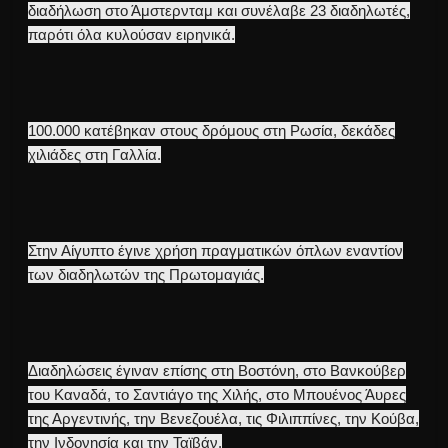
διαδήλωση στο Άμστερνταμ και συνέλαβε 23 διαδηλωτές,
παρότι όλα κυλούσαν ειρηνικά.
100.000 κατέβηκαν στους δρόμους στη Ρωσία, δεκάδες
χιλιάδες στη Γαλλία.
Στην Αίγυπτο έγινε χρήση πραγματικών όπλων εναντίον
των διαδηλωτών της Πρωτομαγιάς.
Διαδηλώσεις έγιναν επίσης στη Βοστόνη, στο Βανκούβερ
του Καναδά, το Σαντιάγο της Χιλής, στο Μπουένος Άυρες
της Αργεντινής, την Βενεζουέλα, τις Φιλιππίνες, την Κούβα,
την Ινδονησία και την Ταϊβάν.