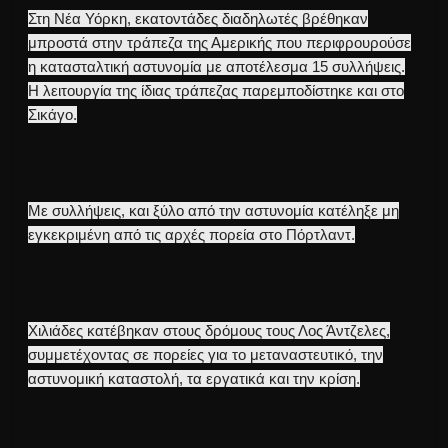
Στη Νέα Υόρκη, εκατοντάδες διαδηλωτές βρέθηκαν
μπροστά στην τράπεζα της Αμερικής που περιφρουρούσε
η κατασταλτική αστυνομία με αποτέλεσμα 15 συλλήψεις.
Η λειτουργία της ίδιας τράπεζας παρεμποδίστηκε και στο
Σικάγο.
Με συλλήψεις, και ξύλο από την αστυνομία κατέληξε μη
εγκεκριμένη από τις αρχές πορεία στο Πόρτλαντ.
Χιλιάδες κατέβηκαν στους δρόμους τους Λος Άντζελες,
συμμετέχοντας σε πορείες για το μεταναστευτικό, την
αστυνομική καταστολή, τα εργατικά και την κρίση.