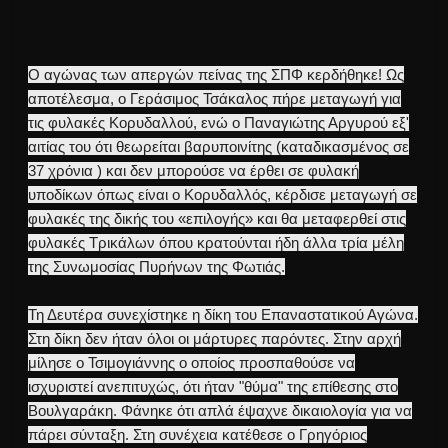
Ο αγώνας των απεργών πείνας της ΣΠΦ κερδήθηκε! Ως
αποτέλεσμα, ο Γεράσιμος Τσάκαλος πήρε μεταγωγή για
τις φυλακές Κορυδαλλού, ενώ ο Παναγιώτης Αργυρού εξ'
αιτίας του ότι θεωρείται βαρυποινίτης (καταδικασμένος σε
37 χρόνια ) και δεν μπορούσε να έρθει σε φυλακή
υποδίκων όπως είναι ο Κορυδαλλός, κέρδισε μεταγωγή σε
φυλακές της δικής του «επιλογής» και θα μεταφερθεί στις
φυλακές Τρικάλων όπου κρατούνται ήδη άλλα τρία μέλη
της Συνωμοσίας Πυρήνων της Φωτιάς.
Τη Δευτέρα συνεχίστηκε η δίκη του Επαναστατικού Αγώνα.
Στη δίκη δεν ήταν όλοι οι μάρτυρες παρόντες. Στην αρχή
μίλησε ο Τσιμογιάννης ο οποίος προσπαθούσε να
ισχυριστεί ανεπιτυχώς, ότι ήταν "θύμα" της επίθεσης στο
Βουλγαράκη. Φάνηκε ότι απλά έψαχνε δικαιολογία για να
πάρει σύνταξη. Στη συνέχεια κατέθεσε ο Γρηγόριος