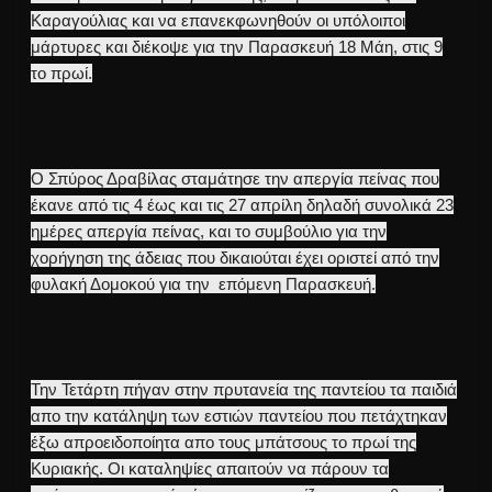
Καραγούλιας και να επανεκφωνηθούν οι υπόλοιποι
μάρτυρες και διέκοψε για την Παρασκευή 18 Μάη, στις 9
το πρωί.
O Σπύρος Δραβίλας σταμάτησε την απεργία πείνας που
έκανε από τις 4 έως και τις 27 απρίλη δηλαδή συνολικά 23
ημέρες απεργία πείνας, και το συμβούλιο για την
χορήγηση της άδειας που δικαιούται έχει οριστεί από την
φυλακή Δομοκού για την επόμενη Παρασκευή.
Την Τετάρτη πήγαν στην πρυτανεία της παντείου τα παιδιά
απο την κατάληψη των εστιών παντείου που πετάχτηκαν
έξω απροειδοποίητα απο τους μπάτσους το πρωί της
Κυριακής. Οι καταληψίες απαιτούν να πάρουν τα