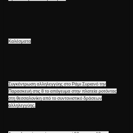
Καλέσματα
Συγκέντρωση αλληλεγγύης στο Ράμι Συριανό την
Παρασκευή στις 8 το απόγευμα στην πλατεία ροτόντας
στη θεσσαλονίκη από το συντονιστικό δράσεων
αλληλεγγύης.