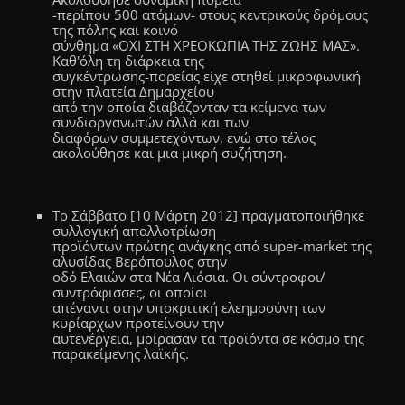
-περίπου 500 ατόμων- στους κεντρικούς δρόμους
της πόλης και κοινό
σύνθημα «ΟΧΙ ΣΤΗ ΧΡΕΟΚΩΠΙΑ ΤΗΣ ΖΩΗΣ ΜΑΣ».
Καθ'όλη τη διάρκεια της
συγκέντρωσης-πορείας είχε στηθεί μικροφωνική
στην πλατεία Δημαρχείου
από την οποία διαβάζονταν τα κείμενα των
συνδιοργανωτών αλλά και των
διαφόρων συμμετεχόντων, ενώ στο τέλος
ακολούθησε και μια μικρή συζήτηση.
Το Σάββατο [10 Μάρτη 2012] πραγματοποιήθηκε
συλλογική απαλλοτρίωση
προϊόντων πρώτης ανάγκης από super-market της
αλυσίδας Βερόπουλος στην
οδό Ελαιών στα Νέα Λιόσια. Οι σύντροφοι/
συντρόφισσες, οι οποίοι
απέναντι στην υποκριτική ελεημοσύνη των
κυρίαρχων προτείνουν την
αυτενέργεια, μοίρασαν τα προϊόντα σε κόσμο της
παρακείμενης λαϊκής.