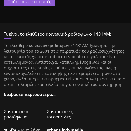
Πρόσφατες εκπομπές
Τι είναι το ελεύθερο κοινωνικό ραδιόφωνο 1431ΑΜ;
Tο ελεύθερο κοινωνικό ραδιόφωνο 1431AM ξεκίνησε την
λειτουργία του το 2001 στις πειρατικές του ραδιοσυχνότητες
και ο φυσικός χώρος (studio) στον οποίο στεγάζεται είναι
κατειλλημένος. Αντίστοιχα, κατειλλημένες είναι και οι
συχνότητες στις οποίες εκπέμπει, αποδεικνύοντας πως η
έννοια/εργαλείο της κατάληψης δεν περιορίζεται μόνο στο
χώρο, αλλά μπορεί να εφαρμοστεί και σε άυλα μέσα τα οποία
ο καπιταλισμός εκμεταλλέυται για την δική του συντήρηση.
διαβάστε περισσότερα…
Συντροφικά
Συντροφικές
ραδιόφωνα
ιστοσελίδες
105fm
– Μυτιλήνη
athens.indymedia