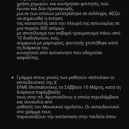
χρήση χημικών, και κυνήγησαν φοιτητές, ενώ
έγιναν και δύο προσαγωγές,
μια εκ των οποίων μετατράπηκε σε σύλληψη. Αξίζει
να σημειωθεί η ένταση
της καταστολής από την πλευρά της αστυνομίας σε
μια πορεία 300 ατόμων
με αποτέλεσμα τον σοβαρό τραυματισμό πάνω από
10 διαδηλωτών, ενώ,
σύμφωνα με μαρτυρίες, φοιτητής χτυπήθηκε κατά
τη διάρκεια του
κυνηγητού από αυτοκίνητο που οδηγούσε
ασφαλίτης.
Γράμμα στους γονείς των μαθητών «έστειλαν» οι
εκπαιδευτικοί της Δ`
ΕΛΜΕ Θεσσαλονίκης το Σάββατο 10 Μάρτη, κατά τη
διάρκεια παρέμβασής
τους στην πλ. Αριστοτέλους η οποία περιελάμβανε
και συναυλία από
μαθητές του Μουσικού σχολείου. Οι εκπαιδευτικοί
στο γράμμα τους
παρουσιάζουν την κατάσταση στην παιδεία όπου