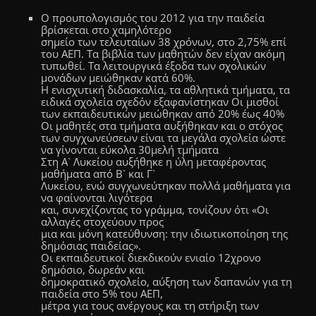
Ο προυπολογισμός του 2012 για την παιδεία
βρίσκεται στο χαμηλότερο
σημείο των τελευταίων 38 χρόνων, στο 2,75% επί
του ΑΕΠ. Τα βιβλία των μαθητών δεν είχαν ακόμη
τυπωθεί. Τα λειτουργικά έξοδα των σχολικών
μονάδων μειώθηκαν κατά 60%.
Η ενισχυτική διδασκαλία, τα αθλητικά τμήματα, τα
ειδικά σχολεία σχεδόν
ε
ξαφανίστηκαν Οι μισθοί
των εκπαιδευτικών μειώθηκαν από 20% έως 40%
Οι μαθητές στα τμήματα αυξήθηκαν και ο στόχος
των συγχωνεύσεων είναι τα μεγάλα σχολεία ώστε
να γίνονται εύκολα 30μελή τμήματα
Στη Α` Λυκείου αυξήθηκε η ύλη μεταφέροντας
μαθήματα από Β` και Γ`
Λυκείου, ενώ συγχωνεύτηκαν πολλά μαθήματα για
να φαίνονται λιγότερα
και, συνεχίζοντας το γράμμα, τονίζουν ότι «Οι
αλλαγές στοχεύουν προς
μια και μόνη κατεύθυνση: την ιδιωτικοποίηση της
δημόσιας παιδείας».
Οι εκπαιδευτικοί διεκδικούν ενιαίο 12χρονο
δημόσιο, δωρεάν και
δημοκρατικό σχολείο, αύξηση των δαπανών για τη
παιδεία στο 5% του ΑΕΠ,
μέτρα για τους ανέργους και τη στήριξη των