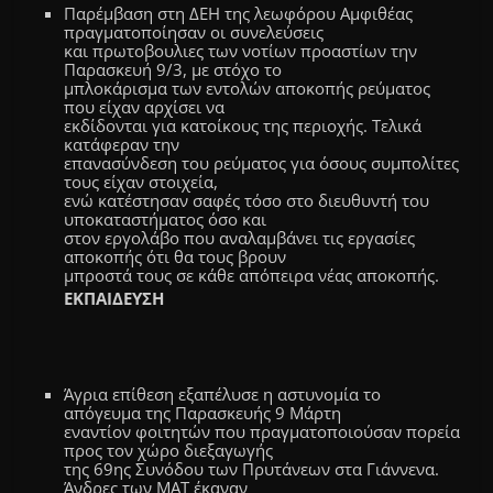
Παρέμβαση στη ΔΕΗ της λεωφόρου Αμφιθέας
πραγματοποίησαν οι συνελεύσεις
και πρωτοβουλιες των νοτίων προαστίων την
Παρασκευή 9/3, με στόχο το
μπλοκάρισμα των εντολών αποκοπής ρεύματος
που είχαν αρχίσει να
εκδίδονται για κατοίκους της περιοχής. Τελικά
κατάφεραν την
επανασύνδεση του ρεύματος για όσους συμπολίτες
τους είχαν στοιχεία,
ενώ κατέστησαν σαφές τόσο στο διευθυντή του
υποκαταστήματος όσο και
στον εργολάβο που αναλαμβάνει τις εργασίες
αποκοπής ότι θα τους βρουν
μπροστά τους σε κάθε απόπειρα νέας αποκοπής.
ΕΚΠΑΙΔΕΥΣΗ
Άγρια επίθεση εξαπέλυσε η αστυνομία το
απόγευμα της Παρασκευής 9 Μάρτη
εναντίον φοιτητών που πραγματοποιούσαν πορεία
προς τον χώρο διεξαγωγής
της 69ης Συνόδου των Πρυτάνεων στα Γιάννενα.
Άνδρες των ΜΑΤ έκαναν