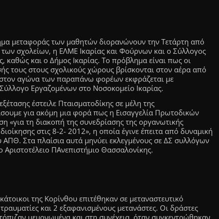
ημα μεταφοράς των μαθητών διορανώνουν την Τετάρτη από
 των σχολείων, η ΕΛΜΕ Ικαρίας και Φούρνων και ο Σύλλογος
 καθώς και ο Δήμος Ικαρίας. Το πρόβλημα είναι πως οι
ής τους στους σχολικούς χώρους βρίσκονται στον αέρα από
η στον αγώνα των παραπάνω φορέων εκφράζεται με
 Σύλλογο Εργαζομένων στο Νοσοκομείο Ικαρίας.
εξέτασης έστειλε Πταισματοδίκης σε μέλη της
ίσουμε για ακόμη μια φορά πως η Εισαγγελία Πρωτοδικών
ση «για τη διακοπή της συνεδρίασης της οργανωτικής
διοίκησης στις 8-2- 2012», η οποία έγινε έπειτα από δυναμική
 ΑΠΘ. Στα πλαίσια αυτά μηνύει εκλεγμένους σε ΔΣ συλλόγων
ο Αριστοτέλειο ΠΑνεπιστήμιο Θασσαλονίκης.
κάτοικοι της Κορίνθου επιτέθηκαν σε μεταναστευτικό
τραυματίες και 2 εξαφανισμένους μετανάστες. Οι δράστες
τόπιζαν μεμονωμένα και στη συνέχεια, όταν συγκεντρώθηκαν