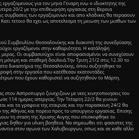
 εργαζομενους για τον μηνα Γεναρη ενω ο ιδιοκτητης της
υτερα 20/2 με την επιθεωρηση εργασιας στη Βεροια
 τις συμβασεις των εργαζομενων και απο κλαδικες θα περασουν
 Κατι τετοιο θα εχει ως αποτελεσμα τη μειωση των μισθων των
κού Συμβουλίου Θεσσαλονίκης και διακοπή της συνεδρίασης
ούχοι εργαζόμενοι στην καθαριότητα. Η κατάληψη
ς μερας. Οι συμβασιούχοι είναι αποφασισμένοι να συνεχίσουν
τη μόνιμη και σταθερή δουλειά.Την Τριτη 21/2 στις 12.30 το
τα δικαστήρια της Θεσσαλονίκης, όπου συζητηθηκε το
τροφή στην εργασία που κατέθεσαν εκατοντάδες
μέτρων που έχουν καθοριστεί να συζητηθούν το Μάρτη.
ας στον Ασπροπυργο ζυνεχιζουν με νεες κινητοποιησεις τον
σε 114 ημερες απεργιας. Την Τεταρτη 22/2 θα γινουν
αι και τα γραφεια της εταιριας και την παρασκευη 24/2 θα
της Αθηνας και πορεια προς το υπουργειο εργασιας. Επισης
λουν τη σταση της Χρυσης Αυγης που επισκεφθηκε το
ιας δηθεν για υλικη βοηθεια. Να σημειωθει οτι φασιστες της
εναντια στον αγωνα των Χαλυβουργων, οπως και σε καθε αλλο