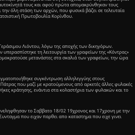
 αυτοκίνητά τους και αφού πρώτα απομακρύνθηκαν τους
ι την όλη στάση των αρχών, που φυσικά βάζει σε τελευταία
ιρατσιστική Πρωτοβουλία Κορίνθου.
. Γεράσιμου Λιόντου, λόγω της αποχής των δικηγόρων.
αν υπερασπίστηκε τη λειτουργία των γραφείων της «Κόντρας»
ρομοκρατούσε μετανάστες στα σκαλιά των γραφείων, την ώρα
αγματοποιήθηκε συγκέντρωση αλληλεγγύης στους
Πάτρας που μαζί με κρατούμενους από αρκετές άλλες φυλακές
θήκες κράτησης, ενάντια στα κολαστήρια των φυλακών και το
νεληφθησαν το Σαββατο 18/02 19χρονος και 17χρονη με την
Συνταγμα που ειχαν παρθει απο καταστημα που ειχε γινει