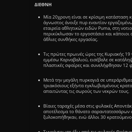
ΔΙΕΘΝΗ
Μία 20χρονη είναι σε κρίσιμη κατάσταση 
άγνωστος άνοιξε πυρ εναντίον εργαζομέν
εταιρεία αθλητικών ειδών Puma, στη νοτι
περικύκλωσαν το εργοστάσιο και κάποιοι 
άθλιες συνθήκες εργασίας.
Τις πρώτες πρωινές ώρες της Kυριακής 19
εμμέσω Καρναβαλιού, εισέβαλε σε κατάλη
πλαστικές σφαίρες και συνελήφθησαν 12 φ
Μετά την μεγάλη πυρκαγιά σε υπεράριθμε
τριακόσιους εξήντα εγκλωβισμένους κρατο
απαιτώντας τις σωρούς των νεκρών τους.
Βίαιες ταραχές μέσα στις φυλακές Αποντά
αποτέλεσμα το θάνατο σαραντατεσσάρων 
ξυλοκοπήθηκαν, ενώ άλλοι 30 κρατούμενοι
Συγκέντρωση έξω από τις φυλακές Φρέσνο