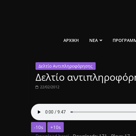
Μετάβαση
σε
περιεχόμενο
ελεύθερο
ΑΡΧΙΚΗ
ΝΕΑ
ΠΡΟΓΡΑΜ
κοινωνικό
Δελτίο Αντιπληροφόρησης
ραδιόφωνο
Δελτίο αντιπληροφόρη
1431AM
22/02/2012
-10s
+10s