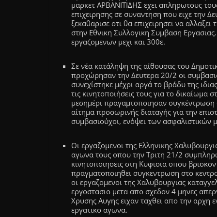
μαρκετ ΑΡΒΑΝΙΤΙΔΗΣ εχει απληρωτους τους
επιχειρησης σε συναντηση που ειχε την Δε
ξεκαθαρισε οτι θα επιχειρησει να αλλαξει
στην Εθνικη Συλλογικη Συμβαση Εργασιας.
εργαζομενων μεχι και 300ε.
Σε νέα κατάληψη της αίθουσας του Δημοτι
προχώρησαν την Δευτερα 20/2 οι συμβασι
συνεχίστηκε μέχρι αργά το βράδυ της ιδια
τις κινητοποιήσεις τους για το δικαίωμα σ
μεσημέρι πραγαμτοποιησαν συγκέντρωση σ
αίτημα προσωρινής διαταγής για την επισ
συμβασιούχοι, ενόψει των ασφαλιστικών 
Οι εργαζομενοι της Ελληνικης Χαλυβουργι
αγωνα τους οπου την Τριτη 21/2 συμπληρω
κινητοποιησεις στη Κυφισια οπου βρισκοντ
πραγματοποιηθει συγκεντρωση στο κεντρο 
οι εργαζομενοι της Χαλυβουργιας καταγγε
εργοστασιο μετα απο σχεδον 4 μηνες απεργ
Χρυσης Αυγης ειχαν ταχθει απο την αρχη 
εργατικο αγωνα.