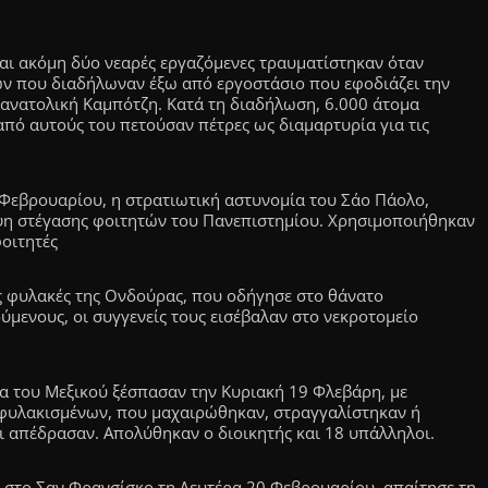
και ακόμη δύο νεαρές εργαζόμενες τραυματίστηκαν όταν
ων που διαδήλωναν έξω από εργοστάσιο που εφοδιάζει την
οανατολική Καμπότζη. Κατά τη διαδήλωση, 6.000 άτομα
από αυτούς του πετούσαν πέτρες ως διαμαρτυρία για τις
 Φεβρουαρίου, η στρατιωτική αστυνομία του Σάο Πάολο,
ψη στέγασης φοιτητών του Πανεπιστημίου. Χρησιμοποιήθηκαν
οιτητές
ς φυλακές της Ονδούρας, που οδήγησε στο θάνατο
ύμενους, οι συγγενείς τους εισέβαλαν στο νεκροτομείο
κα του Μεξικού ξέσπασαν την Κυριακή 19 Φλεβάρη, με
φυλακισμένων, που μαχαιρώθηκαν, στραγγαλίστηκαν ή
 απέδρασαν. Απολύθηκαν ο διοικητής και 18 υπάλληλοι.
 στο Σαν Φρανσίσκο τη Δευτέρα 20 Φεβρουαρίου, απαίτησε τη