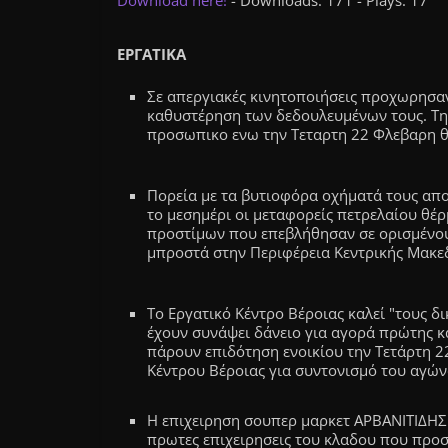
Download here!
- Downloads: 171 - Plays: 17
ΕΡΓΑΤΙΚΑ
Σε απεργιακές κινητοποιήσεις προχωρησαν
καθυστέρηση των δεδουλευμένων τους. Τη
προσωπικο ενω την Τεταρτη 22 Φλεβαρη θα
Πορεία με τα βυτιοφόρα οχήματά τους απ
το μεσημέρι οι μεταφορείς πετρελαίου θέ
προστίμων που επεβλήθησαν σε ορισμένους
μπροστά στην Περιφέρεια Κεντρικής Μακε
Το Εργατικό Κέντρο Βέροιας καλεί "τους δ
έχουν συνάψει δάνειο για αγορά πρώτης 
πάρουν επιδότηση ενοικίου την Τετάρτη 2
Κέντρου Βέροιας για συντονισμό του αγών
Η επιχειρηση σουπερ μαρκετ ΑΡΒΑΝΙΤΙΔΗΣ 
πρωτες επιχειρησεις του κλαδου που προσ