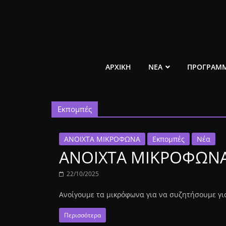
Μετάβαση
σε
περιεχόμενο
ελεύθερο
ΑΡΧΙΚΗ
ΝΕΑ
ΠΡΟΓΡΑΜ
κοινωνικό
Εκπομπές
ραδιόφωνο
1431AM
ΑΝΟΙΧΤΑ ΜΙΚΡΟΦΩΝΑ
Εκπομπές
Νέα
ΑΝΟΙΧΤΑ ΜΙΚΡΟΦΩΝΑ
22/10/2025
Ανοίγουμε τα μικρόφωνα για να συζητήσουμε για
Περισσότερα