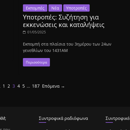
Εκπομπές
Νέα
Υποτροπές
Υποτροπές: Συζήτηση για
εκκενώσεις και καταλήψεις
01/05/2025
Εκπομπή στα πλαίσια του 3ημέρου των 24ων
γενεθλίων του 1431ΑΜ
Περισσότερα
α
1
2
3
4
5
…
187
Επόμενα →
ΑΜ;
Συντροφικά ραδιόφωνα
Συντροφικές
ε την