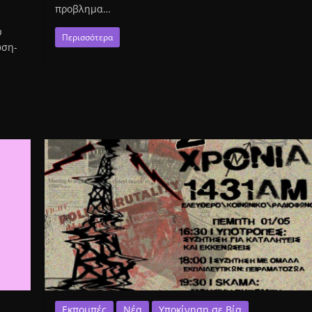
προβλημα…
υ
Περισσότερα
ωση-
Εκπομπές
Νέα
Υποκίνηση σε Βία