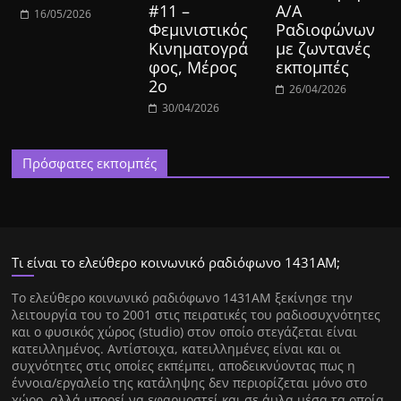
#11 –
Α/Α
16/05/2026
Φεμινιστικός
Ραδιοφώνων
Κινηματογρά
με ζωντανές
φος, Μέρος
εκπομπές
2ο
26/04/2026
30/04/2026
Πρόσφατες εκπομπές
Τι είναι το ελεύθερο κοινωνικό ραδιόφωνο 1431ΑΜ;
Tο ελεύθερο κοινωνικό ραδιόφωνο 1431AM ξεκίνησε την
λειτουργία του το 2001 στις πειρατικές του ραδιοσυχνότητες
και ο φυσικός χώρος (studio) στον οποίο στεγάζεται είναι
κατειλλημένος. Αντίστοιχα, κατειλλημένες είναι και οι
συχνότητες στις οποίες εκπέμπει, αποδεικνύοντας πως η
έννοια/εργαλείο της κατάληψης δεν περιορίζεται μόνο στο
χώρο, αλλά μπορεί να εφαρμοστεί και σε άυλα μέσα τα οποία