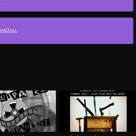
γγέλου.