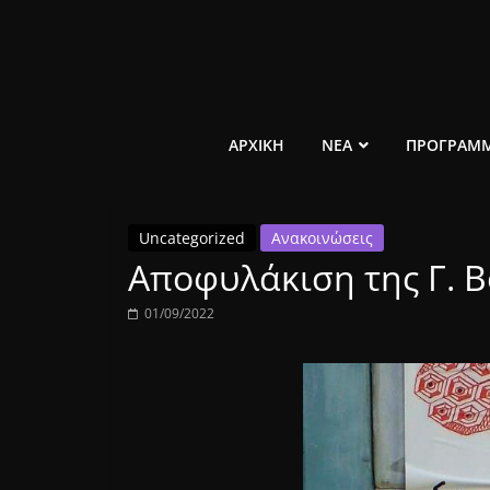
Μετάβαση
σε
περιεχόμενο
ελεύθερο
ΑΡΧΙΚΗ
ΝΕΑ
ΠΡΟΓΡΑΜ
κοινωνικό
Uncategorized
Ανακοινώσεις
ραδιόφωνο
Αποφυλάκιση της Γ. Β
1431AM
01/09/2022