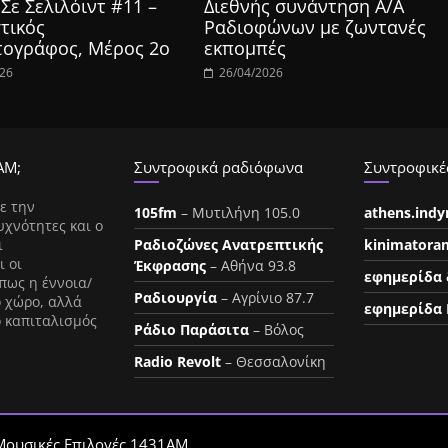
Σε Σελιλόιντ #11 –
Διεθνής συνάντηση Α/Α
τικός
Ραδιοφώνων με ζωντανές
τογράφος, Μέρος 2ο
εκπομπές
026
26/04/2026
ΑΜ;
Συντροφικά ραδιόφωνα
Συντροφικές
ε την
105fm
– Μυτιλήνη 105.0
athens.ind
υχνότητες και ο
ι
Ραδιοζώνες Ανατρεπτικής
kinimatora
ι οι
Έκφρασης
– Αθήνα 93.8
εφημερίδα 
πως η έννοια/
Ραδιουργία
– Αγρίνιο 87.7
ο χώρο, αλλά
εφημερίδα 
ο καπιταλισμός
Ράδιο Παράσιτα
– Βόλος
Radio Revolt
– Θεσσαλονίκη
Μουσικές Επιλογές 1431AM