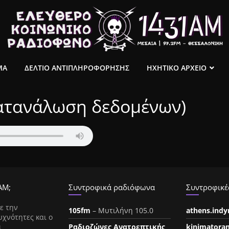
ΜΑ
ΔΕΛΤΙΟ ΑΝΤΙΠΛΗΡΟΦΟΡΗΣΗΣ
ΗΧΗΤΙΚΟ ΑΡΧΕΙΟ
κατανάλωση δεδομένων)
ΑΜ;
Συντροφικά ραδιόφωνα
Συντροφικές
ε την
105fm
– Μυτιλήνη 105.0
athens.ind
υχνότητες και ο
ι
Ραδιοζώνες Ανατρεπτικής
kinimatora