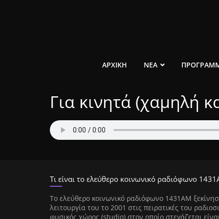
Μετάβαση
σε
περιεχόμενο
ελεύθερο
ΑΡΧΙΚΗ
ΝΕΑ
ΠΡΟΓΡΑΜ
κοινωνικό
Για κινητά (χαμηλή 
ραδιόφωνο
1431AM
Τι είναι το ελεύθερο κοινωνικό ραδιόφωνο 1431
Tο ελεύθερο κοινωνικό ραδιόφωνο 1431AM ξεκίνησ
λειτουργία του το 2001 στις πειρατικές του ραδιοσ
φυσικός χώρος (studio) στον οποίο στεγάζεται είνα